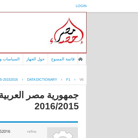
LOGIN
قائمة المسوح
حول الجهاز
السياسات وا
S-20152016
›
DATA DICTIONARY
›
F1
›
V6
جمهورية مصر العربية -
2016/2015
52016
refno