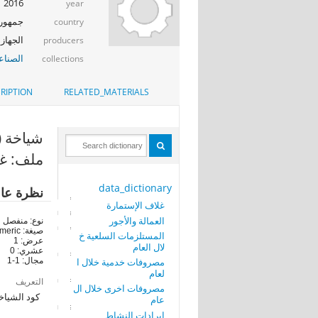
2016
year
جمهوري
country
الجهاز 
producers
الصناع
collections
RIPTION
RELATED_MATERIALS
شياخة (VILLAGE)
ملف: غل
data_dictionary
نظرة عا
غلاف الإستمارة
العمالة والأجور
نوع: منفصل
صيغة: numeric
المستلزمات السلعية خ
عرض: 1
لال العام
عشري: 0
مصروفات خدمية خلال ا
مجال: 1-1
لعام
التعريف
مصروفات اخرى خلال ال
كود الشياخ
عام
ايرادات النشاط