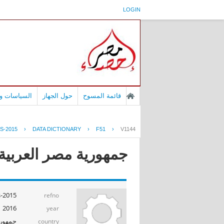
LOGIN
قائمة المسوح
حول الجهاز
السياسات وا
S-2015
›
DATA DICTIONARY
›
F51
›
V1144
جمهورية مصر العربية -
s-2015
refno
2016
year
جمهوري
country