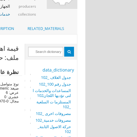
الجهاز 
producers
خدمات 
collections
RIPTION
RELATED_MATERIALS
قيمة اهلاك 
ملف: حرك
data_dictionary
نظرة عا
جدول الغلاف _102
جدول رقم 100_102
نوع: متواصل
صيغة: numeric
المساعدات والخدمات ا
عرض: 6
لتى تؤديها اللجان102
عشري: 0
المستلزما ت السلعية
مجال: 0-496970
_102
مصروفات اخرى _102
مصروفات خدمية_102
حركة الاصول الثابتة_
102