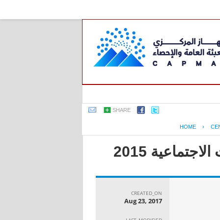
SHARE
HOME
›
CE
جتماعية 2015
CREATED_ON
Aug 23, 2017
LAST_MODIFIED