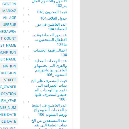
الاصول والخصوم المال
GOVERN
ية_102
MARKAZ
قيمة المخزون _102
VILLAGE
جدول الغلاف 104
عدد العاملين فى دور
URBRUR
الحضانة 104
MEGAWRA
عدد دور الحضانة وعدد
ST_COUNT
الاطفال الملتحقين ب
ها 104
EST_NAME
اجمالى قيمة الخدمات
SCRIPTION
104
ER_NAME
عدد الوحدات المحلية
والقرى التى تخدمها و
NATION
العاملين بها واجورهم
RELIGION
السنويه _106
STREET
قيمة المنصرف على الخ
دمات العمرانيه التى
G_OWNER
تقوم بها الوحدات الم
LOCATION
حلية والمنصرف عليها
_106
LISH_YEAR
عدد العاملين فى انشط
ENSE_NUM
ة الخدمات الطبية واج
ورهم السنويه_106
ENSE_DATE
عدد المستفدين من الخ
TICE_DATE
دمات الطبية التى تقد
STRY_REC