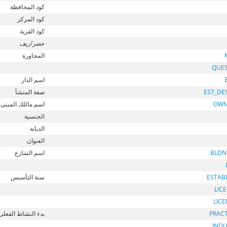
كود المحافظة
كود المركز
كود القرية
حضر/ريف
المجاورة
QUE
اسم الدار
EST_DE
صفة المنشأ
OWN
اسم ماللك المبنى
الجنسية
الديانة
العنوان
BLDN
اسم الشارع
ESTAB
سنة التأسيس
LIC
LIC
PRAC
بدء النشاط الفعلى
INDU