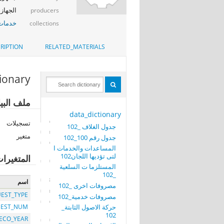
الجهاز 
producers
خدمات 
collections
RIPTION
RELATED_MATERIALS
tionary
ملف البيا
data_dictionary
تسجيلات
جدول الغلاف _102
متغير
جدول رقم 100_102
المساعدات والخدمات ا
لتى تؤديها اللجان102
المتغيرا
المستلزما ت السلعية
_102
اسم
مصروفات اخرى _102
EST_TYPE
مصروفات خدمية_102
حركة الاصول الثابتة_
EST_NUM
102
ECO_YEAR