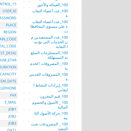
NTROL_15
100_العمالة والأجور
100_عدد أعضاء النقاب
USER_ID
ة
PASSWORD
100_عدد أعضاء النقاب
PLACE
ة على مستوى المحافظا
ت
REGION
100_عدد المستفيدين م
AIN_CODE
ن الخدمات التى تؤديه
TAL_CODE
ا النقابة
100_المستلزمات السلع
EST_DESIG
ية المستهلكة
NUM_ETAR
100_ المصروفات 1لخدم
DURATION
ية
100_المصروفات الخدمي
CAPACITY
ة
TEM_DATE
100_إيرادات النشاط ا
ELEPHONE
لنقابى
FAX
100_قيم المخزون
100 _ الأصول والخصوم
E_MAIL
المالية
JOB1
100_حركة الأصول الثا
JOB2
بتة
JOB3
100 _ المشروعات تحت
التنفيذ
DAT1