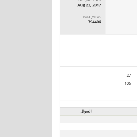
Aug 23, 2017
PAGE_VIEWS
794406
27
106
السؤال