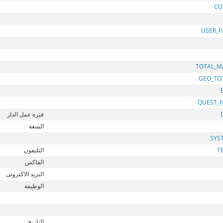
CO
USER_
TOTAL_M
GEO_TO
QUEST_
فترة عمل الدار
السعة
SYS
T
التليفون
الفاكس
البريد الاكترونى
الوظيفة
التاريخ