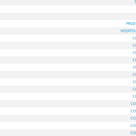
PROD
HOSPITA
C
C
C
C
C
C
C
C
C
CO
CO
CO
CO
CO