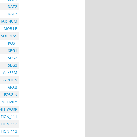
DAT2
DAT3
HAR_NUM
MOBILE
_ADDRESS
POST
SEG1
SEG2
SEG3
ALKESM
EGYPTION
ARAB
FORGIN
_ACTIVITY
NTHWORK
TION_111
TION_112
TION_113