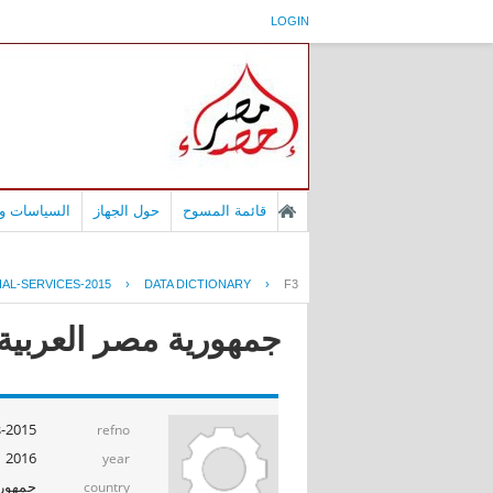
LOGIN
قائمة المسوح
حول الجهاز
السياسات وا
AL-SERVICES-2015
›
DATA DICTIONARY
›
F3
جمهورية مصر العربية -
s-2015
refno
2016
year
جمهوري
country