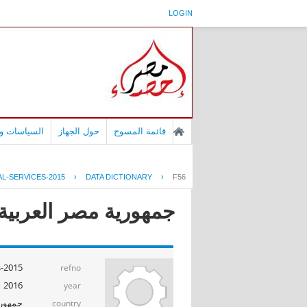
LOGIN
قائمة المسوح
حول الجهاز
السياسات وا
L-SERVICES-2015
›
DATA DICTIONARY
›
F56
جمهورية مصر العربية -
s-2015
refno
2016
year
جمهوري
country