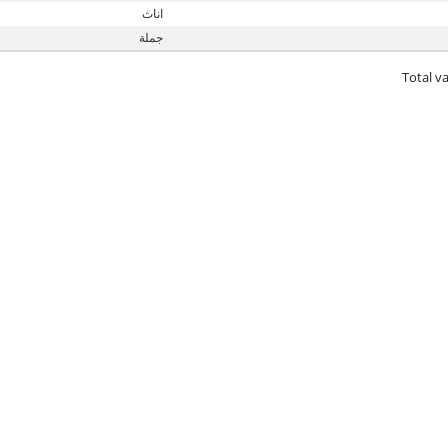
اناث
جملة
Total va