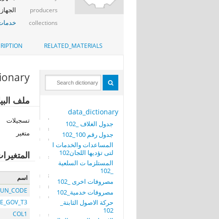
الجهاز 
producers
خدمات 
collections
RIPTION
RELATED_MATERIALS
tionary
ملف البيانات: 100_عدد أعضاء النقاب
data_dictionary
تسجيلات
جدول الغلاف _102
متغير
جدول رقم 100_102
المساعدات والخدمات ا
لتى تؤديها اللجان102
المتغيرا
المستلزما ت السلعية
_102
اسم
مصروفات اخرى _102
UN_CODE
مصروفات خدمية_102
حركة الاصول الثابتة_
E_GOV_T3
102
COL1