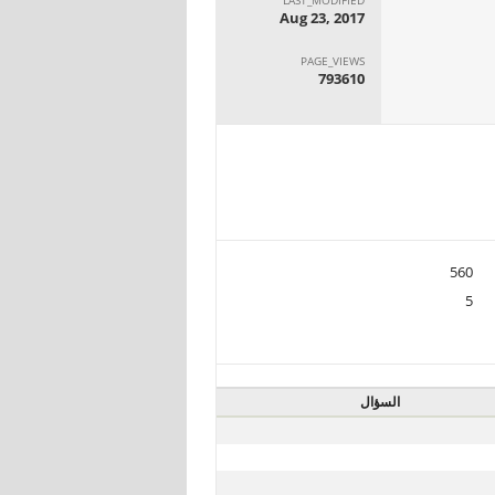
Aug 23, 2017
PAGE_VIEWS
793610
560
5
السؤال