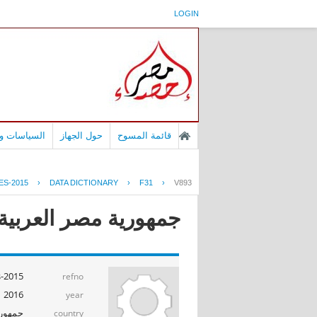
LOGIN
قائمة المسوح
حول الجهاز
السياسات وا
ES-2015
›
DATA DICTIONARY
›
F31
›
V893
جمهورية مصر العربية -
s-2015
refno
2016
year
جمهوري
country