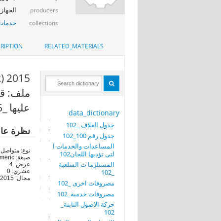
الجهاز 
producers
خدمات 
collections
RIPTION
RELATED_MATERIALS
2015 (YEAR)
ملف: قي
عليها _106
data_dictionary
جدول الغلاف _102
نظرة عا
جدول رقم 100_102
المساعدات والخدمات ا
نوع: متواصل
لتى تؤديها اللجان102
صيغة: numeric
المستلزما ت السلعية
عرض: 4
_102
عشري: 0
مجال: 2015-2015
مصروفات اخرى _102
مصروفات خدمية_102
حركة الاصول الثابتة_
102