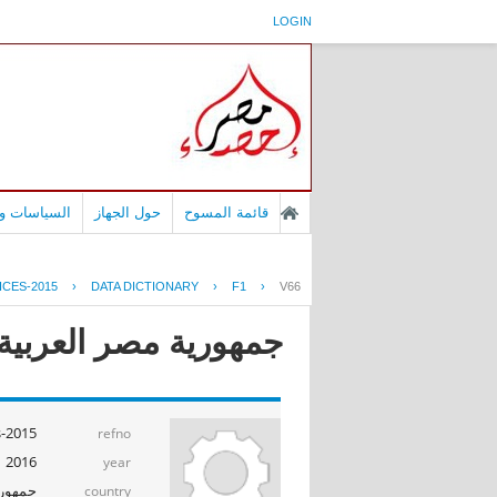
LOGIN
قائمة المسوح
حول الجهاز
السياسات وا
ICES-2015
›
DATA DICTIONARY
›
F1
›
V66
جمهورية مصر العربية -
s-2015
refno
2016
year
جمهوري
country