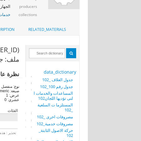
الجهاز 
producers
خدمات 
collections
RIPTION
RELATED_MATERIALS
(USER_ID)
ملف: جدو
data_dictionary
نظرة عا
جدول الغلاف _102
جدول رقم 100_102
نوع: منفصل
صيغة: numeric
المساعدات والخدمات ا
عرض: 1
لتى تؤديها اللجان102
عشري: 0
المستلزما ت السلعية
_102
الفئات
مصروفات اخرى _102
مصروفات خدمية_102
حركة الاصول الثابتة_
تحذير : هذه 
102