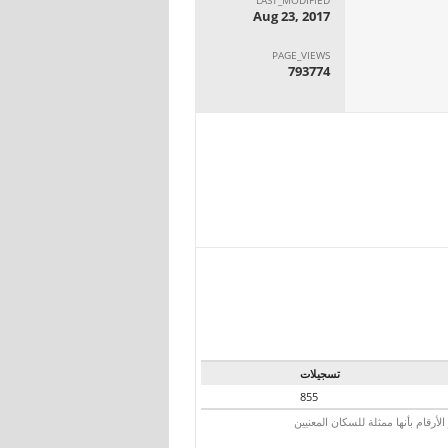
Aug 23, 2017
PAGE_VIEWS
793774
تسجيلات
855
رقام بأنها ممثلة للسكان المعنيين