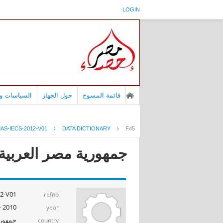
LOGIN
قائمة المسوح
حول الجهاز
السياسات وا
AS-IECS-2012-V01
›
DATA DICTIONARY
›
F45
جمهورية مصر العربية - بح
2-V01
refno
2010 - 2011
year
جمهوري
country