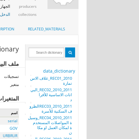
الجهاز 
producers
الدخل_
collections
RIPTION
RELATED_MATERIALS
tionary
ملف البيانات: REC34_2010_2011_الجدول الرابع عشر
data_dictionary
تسجيلات
REC01_2010_غلاف الاس
تمارة
متغير
REC02_2010_2011_البي
انات الاساسية للأفرا
المتغيرا
د
REC03_2010_2011الظرو
ف السكنية للأسرة
اسم
REC04_2010_2011_وسيل
serial
ة المواصلات المستخدم
ة لمكان العمل او مكا
GOV
ن
URBRUR