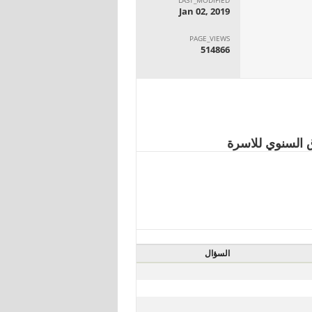
Jan 02, 2019
PAGE_VIEWS
514866
السؤال