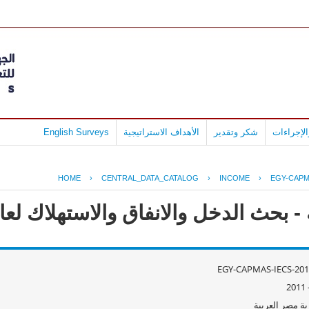
لإجراءات
شكر وتقدير
الأهداف الاستراتيجية
English Surveys
HOME
›
CENTRAL_DATA_CATALOG
›
INCOME
›
EGY-CAPM
ث الدخل والانفاق والاستهلاك لعام 10/2011
EGY-CAPMAS-IECS-201
ة مصر العربية