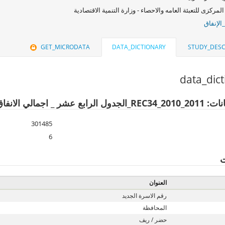
المركزى للتعبئة العامه والاحصاء - وزارة التنمية الاقتصادية
الإنفاق
GET_MICRODATA
DATA_DICTIONARY
STUDY_DESC
data_dic
 _ اجمالي الانفاق السنوي للاسرة
301485
6
ت
العنوان
رقم الاسرة الجديد
المحافظة
حضر / ريف