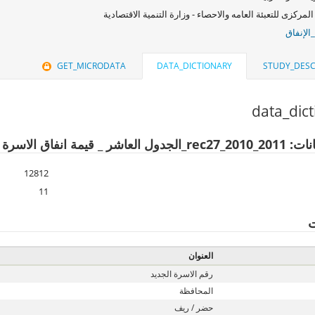
المركزى للتعبئة العامه والاحصاء - وزارة التنمية الاقتصادية
الإنفاق
GET_MICRODATA
DATA_DICTIONARY
STUDY_DESC
data_dic
ق الاسرة علي التعليم خلال سنة البحث
12812
11
ت
العنوان
رقم الاسرة الجديد
المحافظة
حضر / ريف