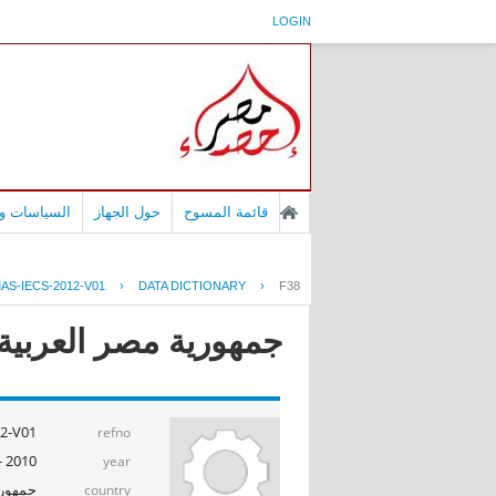
LOGIN
قائمة المسوح
حول الجهاز
السياسات وا
AS-IECS-2012-V01
›
DATA DICTIONARY
›
F38
جمهورية مصر العربية - بح
2-V01
refno
2010 - 2011
year
جمهوري
country