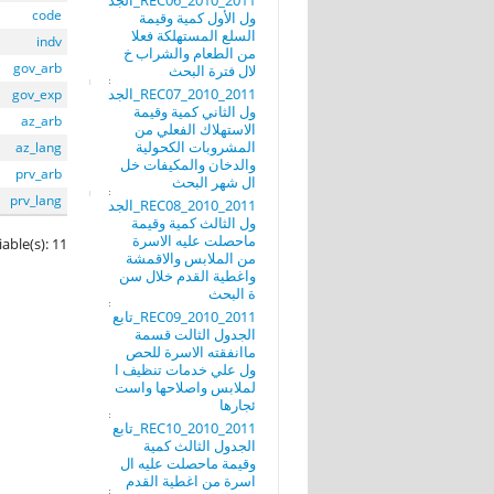
REC06_2010_2011_الجد
code
ول الأول كمية وقيمة
السلع المستهلكة فعلا
indv
من الطعام والشراب خ
gov_arb
لال فترة البحث
REC07_2010_2011_الجد
gov_exp
ول الثاني كمية وقيمة
az_arb
الاستهلاك الفعلي من
المشروبات الكحولية
az_lang
والدخان والمكيفات خل
prv_arb
ال شهر البحث
prv_lang
REC08_2010_2011_الجد
ول الثالث كمية وقيمة
ماحصلت عليه الاسرة
iable(s): 11
من الملابس والاقمشة
واغطية القدم خلال سن
ة البحث
REC09_2010_2011_تابع
الجدول الثالت قسمة
ماانفقته الاسرة للحص
ول علي خدمات تنظيف ا
لملابس واصلاحها واست
ئجارها
REC10_2010_2011_تابع
الجدول الثالث كمية
وقيمة ماحصلت عليه ال
اسرة من اغطية القدم