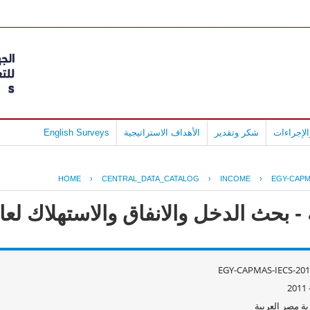
لإجراءات
شكر وتقدير
الأهداف الاستراتيجية
English Surveys
HOME
›
CENTRAL_DATA_CATALOG
›
INCOME
›
EGY-CAPM
ث الدخل والانفاق والاستهلاك لعام 10/2011
EGY-CAPMAS-IECS-201
ة مصر العربية