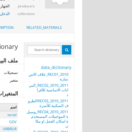
الجهاز 
producers
الدخل_
collections
RIPTION
RELATED_MATERIALS
tionary
ملف البيانات: rec27_2010_2011_الجدول العاشر _ قيمة انفا
data_dictionary
تسجيلات
REC01_2010_غلاف الاس
تمارة
متغير
REC02_2010_2011_البي
انات الاساسية للأفرا
المتغيرا
د
REC03_2010_2011الظرو
ف السكنية للأسرة
اسم
REC04_2010_2011_وسيل
serial
ة المواصلات المستخدم
ة لمكان العمل او مكا
GOV
ن
URBRUR