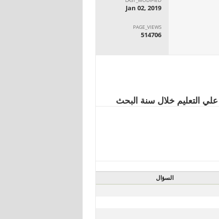
Jan 02, 2019
PAGE_VIEWS
514706
السؤال