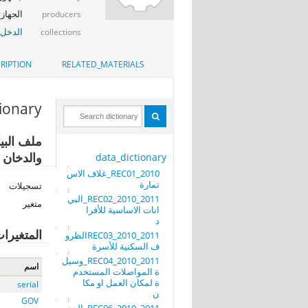
الجهاز 
producers
الدخل_
collections
RIPTION
RELATED_MATERIALS
tionary
والدخان 
data_dictionary
REC01_2010_غلاف الاس
تمارة
تسجيلات
REC02_2010_2011_البي
متغير
انات الاساسية للأفرا
د
المتغيرا
REC03_2010_2011الظرو
ف السكنية للأسرة
REC04_2010_2011_وسيل
اسم
ة المواصلات المستخدم
ة لمكان العمل او مكا
serial
ن
GOV