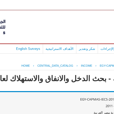
لإجراءات
شكر وتقدير
الأهداف الاستراتيجية
English Surveys
HOME
›
CENTRAL_DATA_CATALOG
›
INCOME
›
EGY-CAPM
ث الدخل والانفاق والاستهلاك لعام 10/2011
EGY-CAPMAS-IECS-201
ة مصر العربية