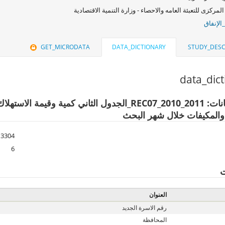
المركزى للتعبئة العامه والاحصاء - وزارة التنمية الاقتصادية
الإنفاق
GET_MICRODATA
DATA_DICTIONARY
STUDY_DESC
data_dic
ملف البيانات: REC07_2010_2011_الجدول الثاني كمية 
والمكيفات خلال شهر البحث
3304
6
ت
العنوان
رقم الاسرة الجديد
المحافظة