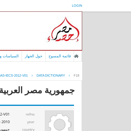
LOGIN
قائمة المسوح
حول الجهاز
السياسات وا
AS-IECS-2012-V01
›
DATA DICTIONARY
›
F18
جمهورية مصر العربية - بح
2-V01
refno
2010 - 2011
year
جمهوري
country