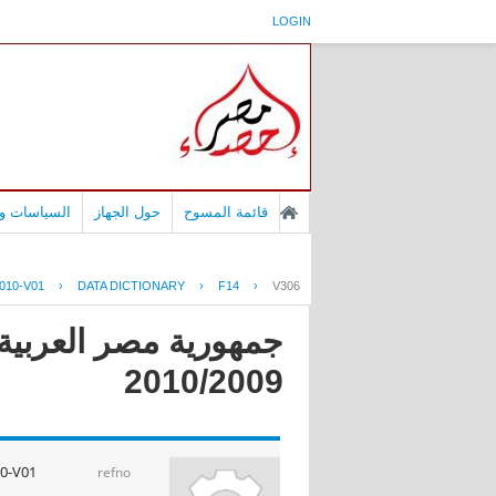
LOGIN
قائمة المسوح
حول الجهاز
السياسات وا
010-V01
›
DATA DICTIONARY
›
F14
›
V306
جمهورية مصر العربية 
2010/2009
0-V01
refno