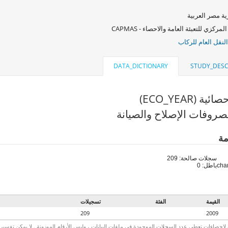
ة مصر العربية
لمركزي للتعبئة العامة والاحصاء - CAPMAS
لنقل العام للركاب
DATA_DICTIONARY
STUDY_DESC
ة (ECO_YEAR)
روفات الإصلاح والصيانة
مة
سجلات صالحة: 209
باطل: 0
القيمة
الفئة
تسجيلات
209
2009
لاحصاءات تعطي عدد السجلات الموجودة في ملفات البيانات ، وليس الأرقام الموزونة . لا يمكن تفسير الأ