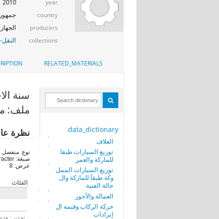
2010
year
جمهوري
country
الجهاز ا
producers
النقل-ا
collections
RIPTION
RELATED_MATERIALS
سنة الاحصائي
ملف: مص
data_dictionary
نظرة عا
الغلاف
توزيع السيارات طبقا
نوع: منفصل
للماركة والعمر
صيغة: character
عرض: 8
توزيع السيارات الممل
وكة طبقآ للماركة وال
الفئات
حالة الفنية
العمالة والأجور
حركة الركاب وقيمة ال
إيرادات
تحذير : هذه 