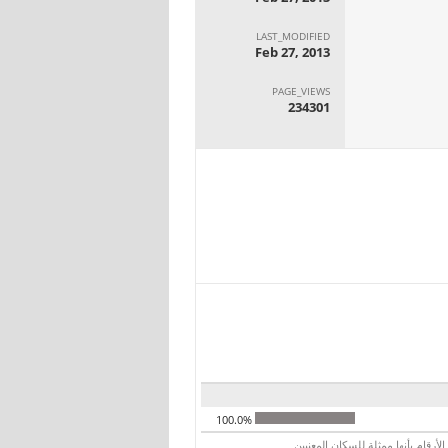
LAST_MODIFIED
Feb 27, 2013
PAGE_VIEWS
234301
100.0%
رقام بأنها ممثلة للسكان المعنيين