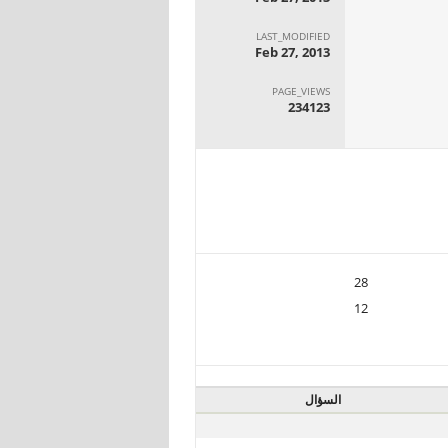
LAST_MODIFIED
Feb 27, 2013
PAGE_VIEWS
234123
28
12
السؤال