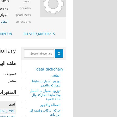
2010
year
جمهوري
country
الجهاز ا
producers
النقل-ا
collections
RIPTION
RELATED_MATERIALS
tionary
ملف البي
data_dictionary
تسجيلات
الغلاف
متغير
توزيع السيارات طبقا
للماركة والعمر
توزيع السيارات الممل
المتغيرا
وكة طبقآ للماركة وال
حالة الفنية
اسم
العمالة والأجور
حركة الركاب وقيمة ال
EST_TYPE
إيرادات