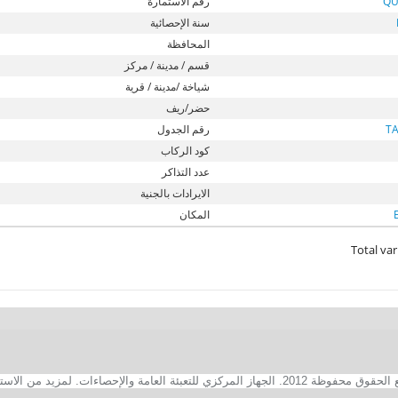
QU
رقم الاستمارة
سنة الإحصائية
المحافظة
قسم / مدينة / مركز
شياخة /مدينة / قرية
حضر/ريف
T
رقم الجدول
كود الركاب
عدد التذاكر
الايرادات بالجنية
المكان
Total var
2. الجهاز المركزي للتعبئة العامة والإحصاءات. لمزيد من الاستفسارات الفنية بخصوص الصفحة الالكترونية