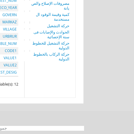
EST_NUM
مصروفات الإصلاح والص
ECO_YEAR
يانة
كمية وقيمة الوقود ال
GOVERN
مستخدمة
MARKAZ
حركة التشغيل
VILLAGE
الحوادث والإصابات فى
URBRUR
سنة الإحصائية
حركة التشغيل للخطوط
ABLE_NUM
الدولية
CODE1
حركة الركاب بالخطوط
VALUE1
الدولية
VALUE2
EST_DESIG
iable(s): 12
جميع الحقوق محفوظة 012