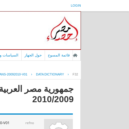
LOGIN
قائمة المسوح
حول الجهاز
السياسات وا
NS-20092010-V01
›
DATA DICTIONARY
›
F32
جمهورية مصر العربية 
2010/2009
0-V01
refno