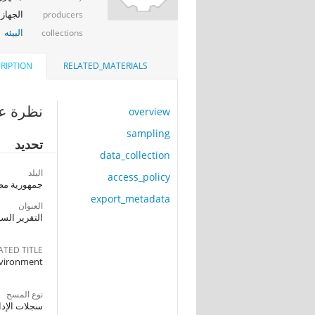
الجهاز 
producers
البيئه
collections
RIPTION
RELATED_MATERIALS
نظرة عا
overview
sampling
تحديد
data_collection
البلد
access_policy
جمهورية مصر
export_metadata
العنوان
التقرير السنو
ATED TITLE
environment
نوع المسح
سجلات الإدا