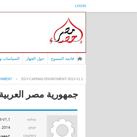
LOGIN
قائمة المسوح
حول الجهاز
السياسات وا
ONMENT
›
EGY-CAPMAS-ENVIROMENT-2013-V1.1
جمهورية مصر العربية - 
-V1.1
refno
2014
year
جمهوري
country