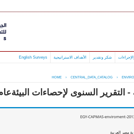
لإجراءات
شكر وتقدير
الأهداف الاستراتيجية
English Surveys
HOME
›
CENTRAL_DATA_CATALOG
›
ENVIR
التقرير السنوى لإحصاءات البيئةعام2013
EGY-CAPMAS-enviroment-2013
ة مصر العربية