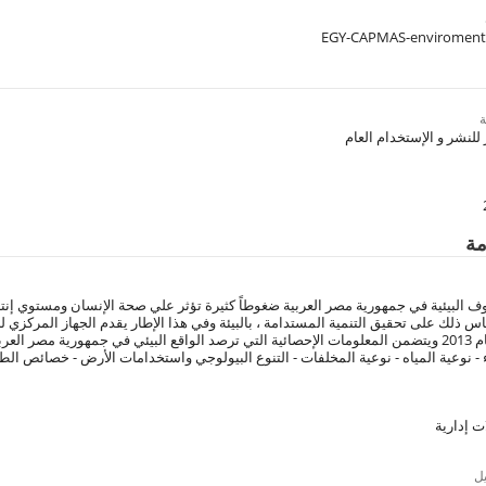
EGY-CAPMAS-enviroment-
مة
ف البيئية في جمهورية مصر العربية ضغوطاً كثيرة تؤثر علي صحة الإنسان ومستوي إنتاجي
كاس ذلك على تحقيق التنمية المستدامة ، بالبيئة وفي هذا الإطار يقدم الجهاز المركزي ل
البيئة عن عام 2013 ويتضمن المعلومات الإحصائية التي ترصد الواقع البيئي في جمهورية مص
ء - نوعية المياه - نوعية المخلفات - التنوع البيولوجي واستخدامات الأرض - خصائص ال
ت إدارية
ل