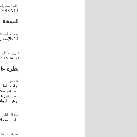
رقم المعرف
2013-V1.1
النسخة
وصف النسخة
v2.1الإصدار للنشر و الإستخدام العام
تاريخ الانتاج
2015-04-30
نظرة عا
ملخص
تواجه الظرو
البيئية وانع
نوعية الهوا
نوع البيانات
بيانات سجلا
وحدات التحلي