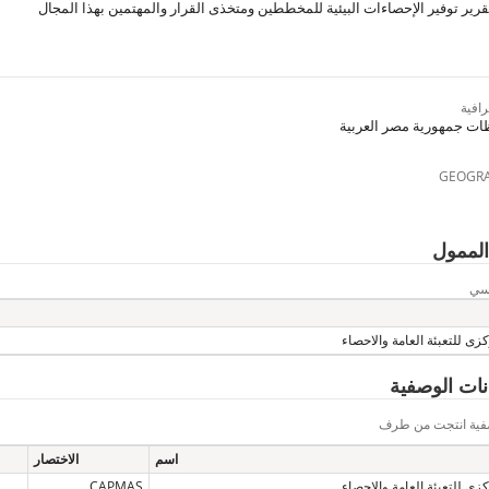
رير توفير الإحصاءات البيئية للمخططين ومتخذى القرار والمهتمين بهذا المجال
افية
ات جمهورية مصر العربية
GEOGRA
الممول
يسي
زى للتعبئة العامة والاحصاء
يانات الوصفية
وصفية انتجت من طرف
اسم
الاختصار
زى للتعبئة العامة والاحصاء
CAPMAS