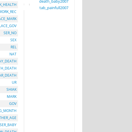
death_baby2007
K_HEALTH
tab_painfull2007
WORK_REC
ACE_MARK
LACE_GOV
SER_NO
SEX
REL
NAT
AY_DEATH
H_DEATH
AR_DEATH
UR
SHIAK
MARK
GOV
G_MONTH
THER_AGE
SER_BABY
ON_DEATH