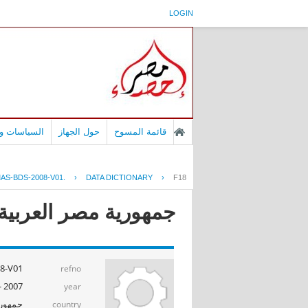
LOGIN
قائمة المسوح
حول الجهاز
السياسات وا
AS-BDS-2008-V01.
›
DATA DICTIONARY
›
F18
جمهورية مصر العربية -
-V01.
refno
2007 - 2008
year
جمهوري
country