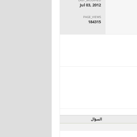
Jul 03, 2012
PAGE_VIEWS
184315
السؤال