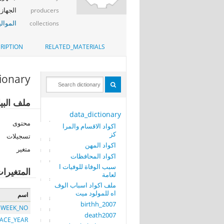
الجهاز 
producers
الموالي
collections
RIPTION
RELATED_MATERIALS
tionary
ملف البيانات: 007
data_dictionary
محتوى
اكواد الاقسام والمرا
كز
تسجيلات
اكواد المهن
متغير
اكواد المحافظات
سبب الوفاة للوفيات ا
المتغيرا
لعامة
ملف اكواد اسباب الوف
اه للمولود ميت
اسم
birthh_2007
WEEK_NO
death2007
LACE_YEAR