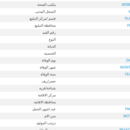
WOR
مكتب الصحة
السجل المدنى
PL
قسم /مركز التبليغ
P
محافظة التبليغ
رقم القيد
النوع
الديانة
الجنسية
D
يوم الوفاة
MONT
شهر الوفاة
YE
سنة الوفاة
حضر/ريف
شياخة/قرية
مركز الاقامة
محافظة الاقامة
PR
عدد اشهر الحمل
MO
سن الام
ترتيب المولود
REAS
سبب الوفاة