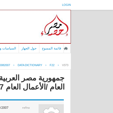
LOGIN
قائمة المسوح
حول الجهاز
السياسات وا
0082007
›
DATA DICTIONARY
›
F22
›
V373
جمهورية مصر العربية 
العام /الأعمال العام 2008/2007
/2007
refno