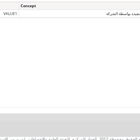
Concept
تنفيذه بواسطة الشركة
VALUE1
2. الجهاز المركزي للتعبئة العامة والإحصاءات. لمزيد من الاستفسارات الفنية بخصوص الصفحة الالكترونية