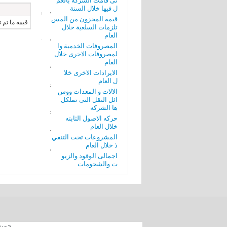
تى قامت الشركة بالعم
ل فيها خلال السنة
قيمة المخزون من المس
قيمه ما تم 
تلزمات السلعية خلال
العام
المصروفات الخدمية وا
لمصروفات الاخرى خلال
العام
الايرادات الاخرى خلا
ل العام
الالات و المعدات ووس
ائل النقل التى تملكل
ها الشركه
حركه الاصول الثابته
خلال العام
المشروعات تحت التنفي
ذ خلال العام
اجمالى الوقود والزيو
ت والشحومات
جميع الحقوق محفوظة 012