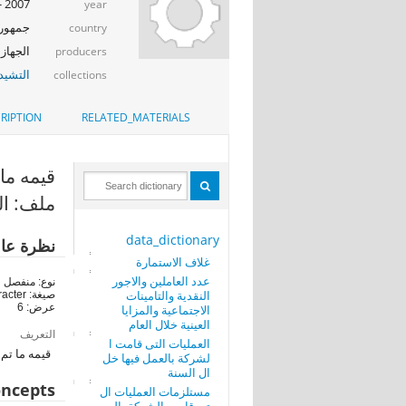
2007 - 2008
year
جمهوري
country
الجهاز 
producers
التشيد_
collections
RIPTION
RELATED_MATERIALS
قيمه ما ت
ملف: ال
data_dictionary
نظرة عا
غلاف الاستمارة
عدد العاملين والاجور
نوع: منفصل
النقدية والتامينات
صيغة: character
عرض: 6
الاجتماعية والمزايا
العينية خلال العام
التعريف
العمليات التى قامت ا
قيمه ما تم
لشركة بالعمل فيها خل
ال السنة
ncepts
مستلزمات العمليات ال