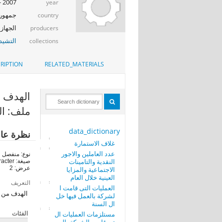
2007 - 2008
year
جمهوري
country
الجهاز 
producers
التشيد_
collections
RIPTION
RELATED_MATERIALS
الهدف من ا
ملف: ال
data_dictionary
نظرة عا
غلاف الاستمارة
عدد العاملين والاجور
نوع: منفصل
النقدية والتامينات
صيغة: character
عرض: 2
الاجتماعية والمزايا
العينية خلال العام
التعريف
العمليات التى قامت ا
الهدف من ا
لشركة بالعمل فيها خل
ال السنة
الفئات
مستلزمات العمليات ال