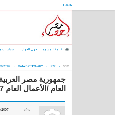
LOGIN
قائمة المسوح
حول الجهاز
السياسات وا
0082007
›
DATA DICTIONARY
›
F22
›
V371
جمهورية مصر العربية 
العام /الأعمال العام 2008/2007
/2007
refno