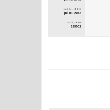
LAST_MODIFIED
Jul 03, 2012
PAGE_VIEWS
258002