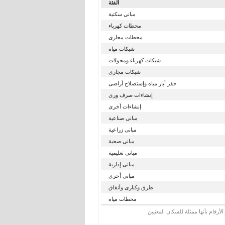
الفئة
مبانى سكنية
محطات كهرباء
محطات مجارى
شبكات مياه
شبكات كهرباء ومحولات
شبكات مجارى
حفر أبار مياه وإستصلاح أراضى
إنشاءات صرف ورى
إنشاءات أخرى
مبانى صناعية
مبانى زراعية
مبانى صحية
مبانى تعليمية
مبانى إدارية
مبانى أخرى
طرق وكبارى وأنفاق
محطات مياه
رقام بأنها ممثلة للسكان المعنيين