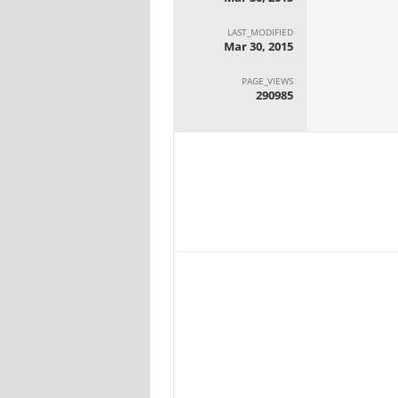
LAST_MODIFIED
Mar 30, 2015
PAGE_VIEWS
290985