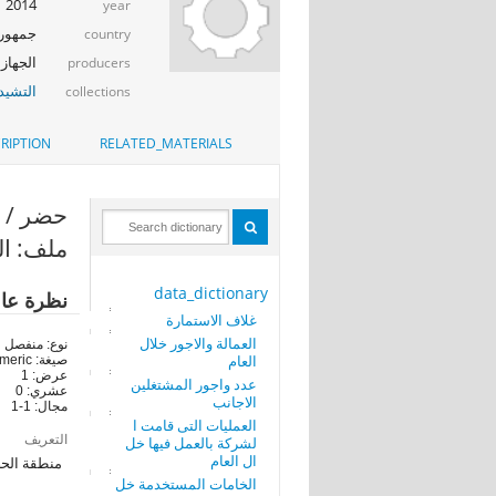
2014
year
جمهوري
country
الجهاز 
producers
التشيد_
collections
RIPTION
RELATED_MATERIALS
حضر / ريف (
ملف: ال
data_dictionary
نظرة عا
غلاف الاستمارة
العمالة والاجور خلال
نوع: منفصل
العام
صيغة: numeric
عرض: 1
عدد واجور المشتغلين
عشري: 0
الاجانب
مجال: 1-1
العمليات التى قامت ا
التعريف
لشركة بالعمل فيها خل
ال العام
منطقة الحضر
الخامات المستخدمة خل