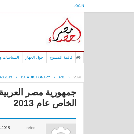
LOGIN
قائمة المسوح
حول الجهاز
السياسات وا
AS.2013
›
DATA DICTIONARY
›
F31
›
V596
جمهورية مصر العربية 
الخاص عام 2013
.2013
refno