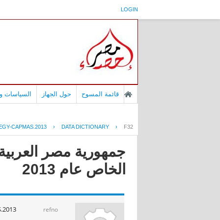
LOGIN
قائمة المسوح
حول الجهاز
السياسات وا
EGY-CAPMAS.2013
›
DATA DICTIONARY
›
F32
جمهورية مصر العربية 
الخاص عام 2013
.2013
refno