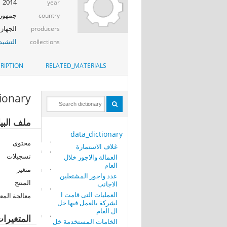
2014
year
جمهوري
country
الجهاز 
producers
التشيد_
collections
RIPTION
RELATED_MATERIALS
tionary
ملف البيا
data_dictionary
محتوى
غلاف الاستمارة
تسجيلات
العمالة والاجور خلال
العام
متغير
عدد واجور المشتغلين
المنتج
الاجانب
العمليات التى قامت ا
معالجة المع
لشركة بالعمل فيها خل
ال العام
المتغيرا
الخامات المستخدمة خل