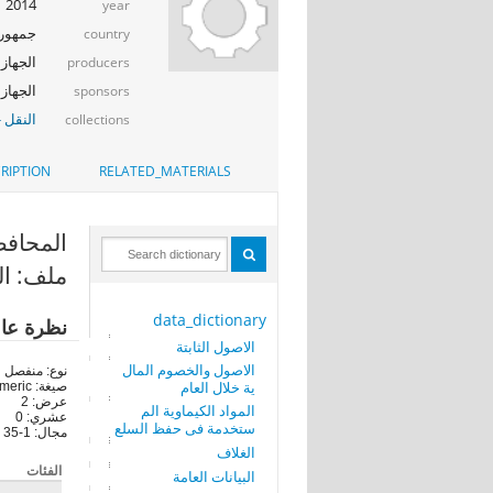
2014
year
جمهوري
country
الجهاز 
producers
الجهاز المر
sponsors
النقل -
collections
RIPTION
RELATED_MATERIALS
المحافظة (OD
ملف: ال
data_dictionary
نظرة عا
الاصول الثابتة
الاصول والخصوم المال
نوع: منفصل
ية خلال العام
صيغة: numeric
عرض: 2
المواد الكيماوية الم
عشري: 0
ستخدمة فى حفظ السلع
مجال: 1-35
الغلاف
الفئات
البيانات العامة