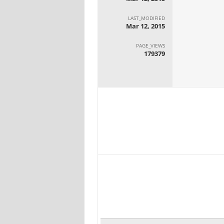
LAST_MODIFIED
Mar 12, 2015
PAGE_VIEWS
179379