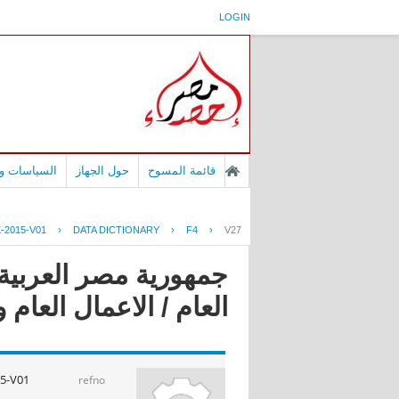
LOGIN
قائمة المسوح
حول الجهاز
السياسات وا
-2015-V01
›
DATA DICTIONARY
›
F4
›
V27
جمهورية مصر العربية
العام / الاعمال العام و الق
5-V01
refno