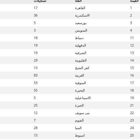
القيمة
الفئة
تسجيلات
1
القاهرة
17
2
الاسكندرية
36
3
بورسعيد
5
4
السويس
3
11
دمياط
18
12
الدقهلية
19
13
الشرقية
19
14
القليوبية
29
15
كفر الشيخ
13
16
الغربية
83
17
المنوفية
53
18
البحيرة
55
19
الاسماعيلية
5
21
الجيزة
25
22
بنى سويف
12
23
الفيوم
7
24
المنيا
28
25
اسيوط
15