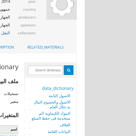
2014
year
جمهوري
country
الجهاز 
producers
الجهاز المر
sponsors
النقل -
collections
RIPTION
RELATED_MATERIALS
tionary
ملف البيا
data_dictionary
تسجيلات
الاصول الثابتة
متغير
الاصول والخصوم المال
ية خلال العام
المواد الكيماوية الم
المتغيرا
ستخدمة فى حفظ السلع
الغلاف
اسم
البيانات العامة