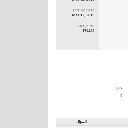
LAST_MODIFIED
Mar 12, 2015
PAGE_VIEWS
179422
609
9
السؤال