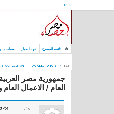
LOGIN
قائمة المسوح
حول الجهاز
السياسات وا
-STOCK-2015-V01
›
DATA DICTIONARY
›
F12
جمهورية مصر العربية
العام / الاعمال العام و الق
5-V01
refno