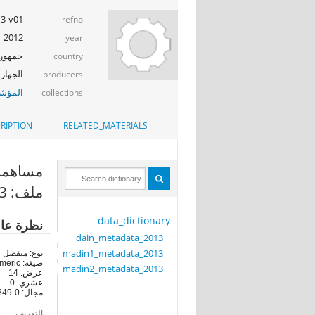
13-v01
refno
2012
year
جمهوري
country
الجهاز 
producers
المؤشر
collections
RIPTION
RELATED_MATERIALS
مساهمة ا
ملف: dain_metadata_2013
data_dictionary
نظرة عا
dain_metadata_2013
madin1_metadata_2013
نوع: منفصل
صيغة: numeric
madin2_metadata_2013
عرض: 14
عشري: 0
مجال: 0-20849
التعريف