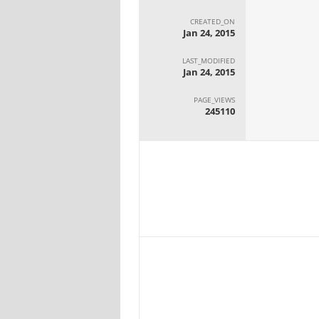
CREATED_ON
Jan 24, 2015
LAST_MODIFIED
Jan 24, 2015
PAGE_VIEWS
245110