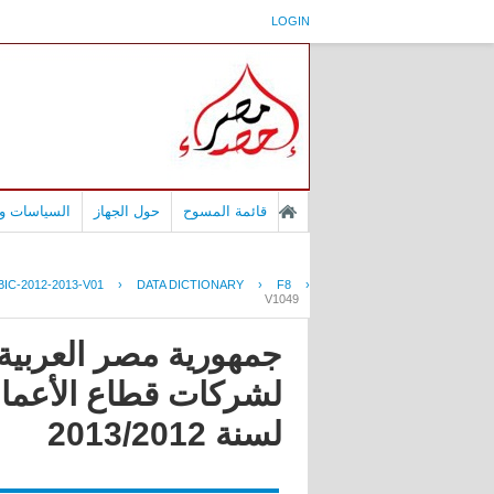
LOGIN
قائمة المسوح
حول الجهاز
السياسات وا
IC-2012-2013-V01
›
DATA DICTIONARY
›
F8
›
V1049
جمهورية مصر العربية 
لشركات قطاع الأعمال 
لسنة 2013/2012