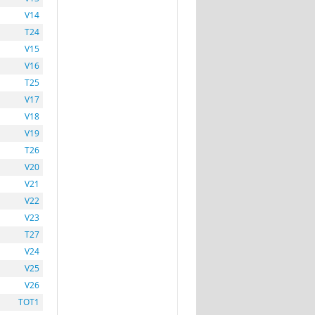
V14
T24
V15
V16
T25
V17
V18
V19
T26
V20
V21
V22
V23
T27
V24
V25
V26
TOT1