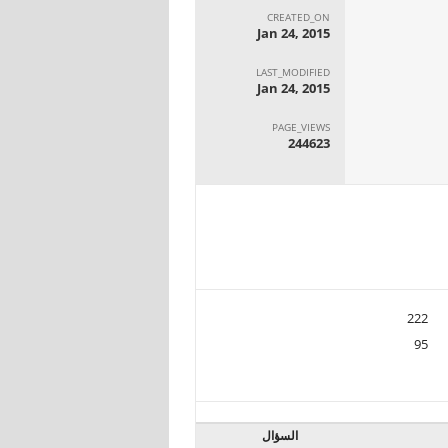
CREATED_ON
Jan 24, 2015
LAST_MODIFIED
Jan 24, 2015
PAGE_VIEWS
244623
222
95
السؤال