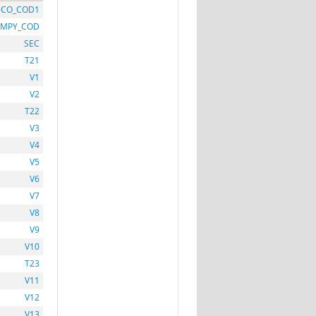
ECO_COD1
MPY_COD
SEC
T21
V1
V2
T22
V3
V4
V5
V6
V7
V8
V9
V10
T23
V11
V12
V13