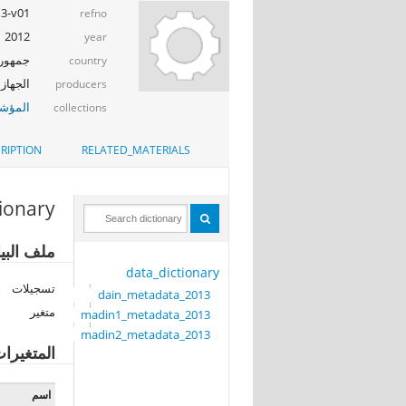
13-v01
refno
2012
year
جمهوري
country
الجهاز 
producers
المؤشر
collections
RIPTION
RELATED_MATERIALS
tionary
ملف البيانات: a_2013
data_dictionary
تسجيلات
dain_metadata_2013
متغير
madin1_metadata_2013
madin2_metadata_2013
المتغيرا
اسم