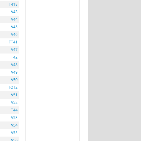
T418
V43
V44
V45
V46
TT41
V47
T42
V48
V49
V50
TOT2
V51
V52
T44
V53
V54
V55
V56