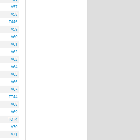
V57
V58
T446
V59
V60
V61
V62
V63
V64
V65
V66
V67
TT44
V68
V69
TOT4
V70
V71