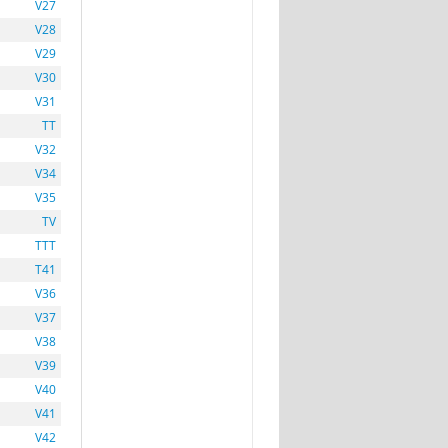
V27
V28
V29
V30
V31
TT
V32
V34
V35
TV
TTT
T41
V36
V37
V38
V39
V40
V41
V42