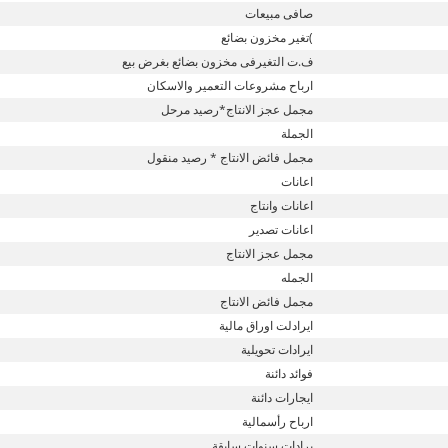
صافى مبيعات
)تغير مخزون بضائع
ف.ت التغيرفى مخزون بضائع بغرض بيع
ارباح مشروعات التعمير والاسكان
مجمل عجز الانتاج*رصيد مرحل
الجملة
مجمل فائض الانتاج * رصيد منقول
اعانات
اعانات وانتاج
اعانات تصدير
مجمل عجز الانتاج
الجمله
مجمل فائض الانتاج
ايرادلت اوراق مالية
ايرادات تحويلية
فوائد دائنة
ايجارات دائنة
ارباح رأسمالية
يرادات سنوات سابقة