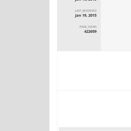
LAST_MODIFIED
Jan 19, 2015
PAGE_VIEWS
422659