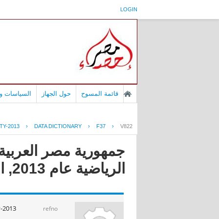
LOGIN
قائمة المسوح
حول الجهاز
السياسات وا
TY-2013
›
DATA DICTIONARY
›
F37
›
V822
جمهورية مصر العربية
الرياضية عام 2013, النشاط الرياضى
y-2013
refno