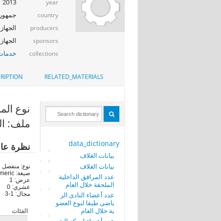
2013
year
جمهوري
country
الجهاز 
producers
الجهاز المرك
sponsors
خدمات 
collections
RIPTION
RELATED_MATERIALS
نوع المنشأة (
ملف: ال
data_dictionary
نظرة عا
بيانات الغلاف
بيانات الغلاف
نوع: منفصل
صيغة: numeric
عدد المرافق الداخلية
عرض: 1
الملحقة خلال العام
عشري: 0
عدد أعضاء النادى الر
مجال: 1-3
ياضى طبقا لنوع العضو
ية خلال العام
الفئات