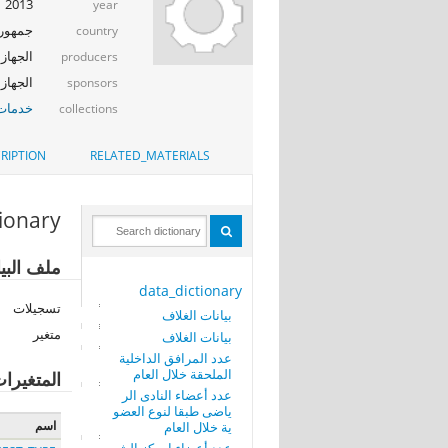
2013
year
جمهوري
country
الجهاز 
producers
الجهاز المرك
sponsors
خدمات 
collections
RIPTION
RELATED_MATERIALS
tionary
ملف البيا
data_dictionary
تسجيلات
بيانات الغلاف
متغير
بيانات الغلاف
عدد المرافق الداخلية
الملحقة خلال العام
المتغيرا
عدد أعضاء النادى الر
ياضى طبقا لنوع العضو
اسم
ية خلال العام