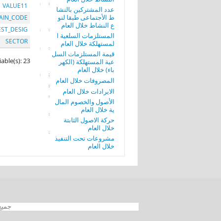
VALUE11
عدد المشتركين بالنشا
ط الأجتماعى طبقا لنو
AIN_CODE
ع النشاط خلال العام
EST_DESIG
المستلزمات السلعية ا
SECTOR
لمستهلكة خلال العام
قيمة المستلزمات السل
iable(s): 23
عية المستهلكة (الكهر
باء) خلال العام
المصروفات خلال العام
الايرادات خلال العام
الأصول والخصوم المال
ية خلال العام
حركة الاصول الثابتة
خلال العام
مشروعات تحت التنفيذ
خلال العام
جميع الحقوق محفوظة 012