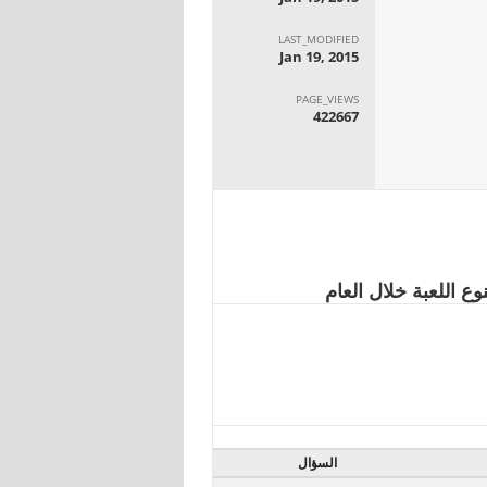
LAST_MODIFIED
Jan 19, 2015
PAGE_VIEWS
422667
وع اللعبة خلال العام
السؤال