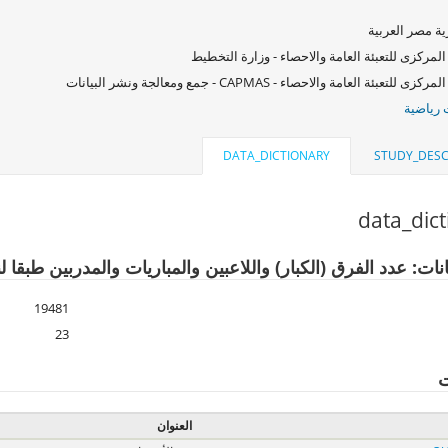
ة مصر العربية
المركزى للتعبئة العامة والاحصاء - وزارة التخطيط
زى للتعبئة العامة والاحصاء - CAPMAS - جمع ومعالجة ونشر البيانات
رياضية
DATA_DICTIONARY
STUDY_DESC
data_dic
نات: عدد الفرق (الكبار) واللاعبين والمباريات والمدربين طبقا لن
19481
23
ت
العنوان