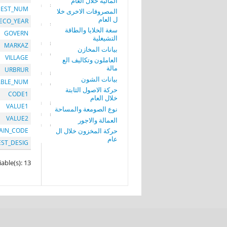
المالية خلال العام
EST_NUM
المصروفات الاخرى خلا
ل العام
ECO_YEAR
سغة الخلايا والطاقة
GOVERN
التشيغلية
MARKAZ
بيانات المخازن
VILLAGE
العاملون وتكاليف الع
مالة
URBRUR
بيانات الشون
ABLE_NUM
حركة الاصول الثابتة
CODE1
خلال العام
VALUE1
نوع الصومعة والمساحة
VALUE2
العمالة والاجور
حركة المخزون خلال ال
AIN_CODE
عام
EST_DESIG
iable(s): 13