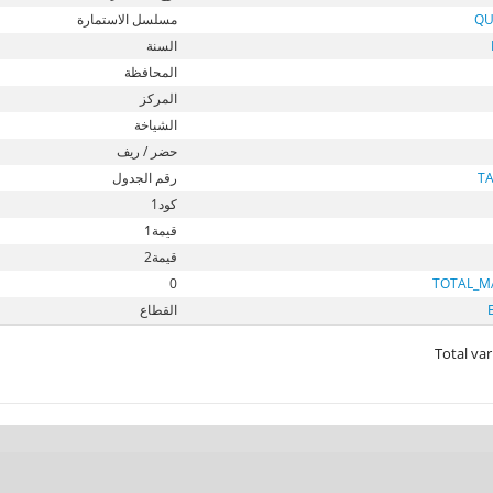
QU
مسلسل الاستمارة
السنة
المحافظة
المركز
الشياخة
حضر / ريف
T
رقم الجدول
كود1
قيمة1
قيمة2
0
TOTAL_M
القطاع
Total var