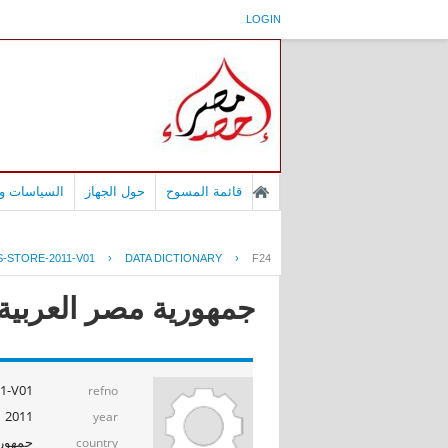
LOGIN
قائمة المسوح
حول الجهاز
السياسات وا
-STORE-2011-V01
›
DATA DICTIONARY
›
F24
جمهورية مصر العربية - إ
1-V01
refno
2011
year
جمهوري
country