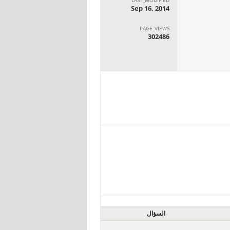
Sep 16, 2014
PAGE_VIEWS
302486
السؤال