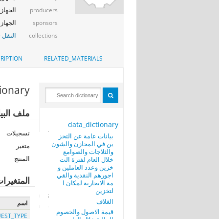
الجهاز ا
producers
الجهاز ا
sponsors
النقل -
collections
RIPTION
RELATED_MATERIALS
tionary
ملف البيا
data_dictionary
تسجيلات
بيانات عامة عن التخز
ين في المخازن والشون
متغير
والثلاجات والصوامع
المنتج
خلال العام لفترة الت
خزين وعدد العاملين و
اجورهم النقدية والقي
المتغيرا
مة الايجارية لمكان ا
لتخزين
الغلاف
اسم
قيمة الاصول والخصوم
EST_TYPE