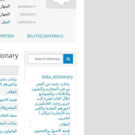
الجهاز ا
producers
الجهاز ا
sponsors
النقل -
collections
RIPTION
RELATED_MATERIALS
tionary
data_dictionary
بيانات عام
بيانات عامة عن التخز
واجورهم الن
ين في المخازن والشون
الغلاف
والثلاجات والصوامع
خلال العام لفترة الت
قيمة الاصول
خزين وعدد العاملين و
المصروفات 
اجورهم النقدية والقي
مة الايجارية لمكان ا
سغة الخلايا
لتخزين
بيانات الم
الغلاف
قيمة الاصول والخصوم
العاملون وت