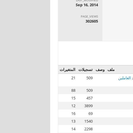
Sep 16, 2014
PAGE_VIEWS
302605
ملف
وصف
تسجيلات
المتغيرات
العاملين
509
21
88
509
15
457
12
3899
16
69
13
1540
14
2298