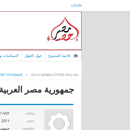
LOGIN
قائمة المسوح
حول الجهاز
السياسات وا
ORT-STORAGE
›
EGY-CAPMAS-STORE-2011-V01
جمهورية مصر العربية - إ
1-V01
refno
2011
year
جمهوري
country