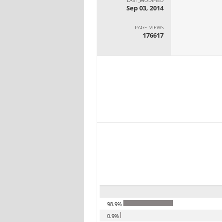
Sep 03, 2014
PAGE_VIEWS
176617
98.9%
0.9%