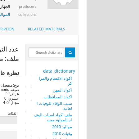
الجهاز 
producers
الموالي
collections
RIPTION
RELATED_MATERIALS
عدد التوئم
ملف: موالي
data_dictionary
نظرة عا
اكواد الاقسام والمرا
كز
نوع: منفصل
اكواد المهن
صيغة: numeric
عرض: 1
اكواد المحافظات
عشري: 0
سبب الوفاة للوفيات ا
مجال: 0-4
لعامة
الفئات
ملف اكواد اسباب الوف
اه للمولود ميت
مواليد 2010
وفيات 2010