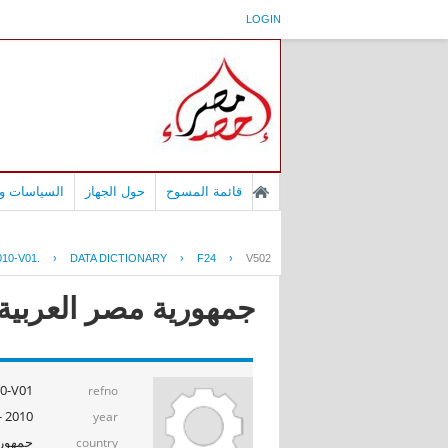
LOGIN
قائمة المسوح
حول الجهاز
السياسات وا
10-V01.
›
DATA DICTIONARY
›
F24
›
V502
جمهورية مصر العربية -
-V01.
refno
2010 - 2011
year
جمهوري
country