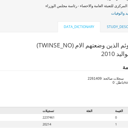
المركزى للتعبئة العامة والاحصاء - رئاسة مجلس الوزراء
د والوفيات
DATA_DICTIONARY
STUDY_DESC
 الذين وضعتهم الام (TWINSE_NO)
د 2010
مة
سجلات صالحة: 2261409
باطل: 0
القيمة
الفئة
تسجيلات
2237461
0
20214
1