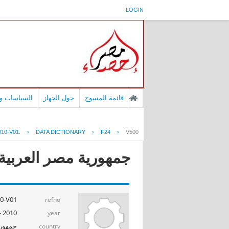
LOGIN
قائمة المسوح
حول الجهاز
السياسات وا
10-V01.
›
DATA DICTIONARY
›
F24
›
V500
جمهورية مصر العربية -
-V01.
refno
2010 - 2011
year
جمهوري
country