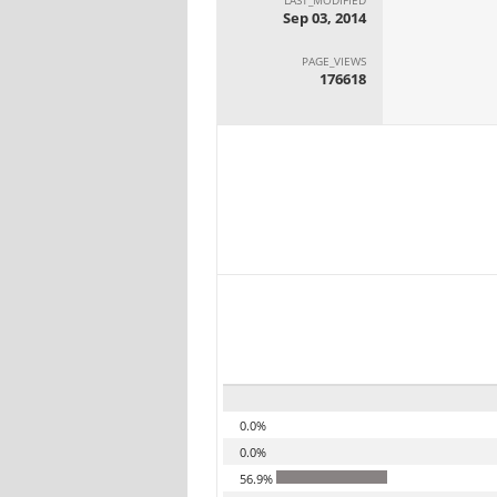
Sep 03, 2014
PAGE_VIEWS
176618
0.0%
0.0%
56.9%