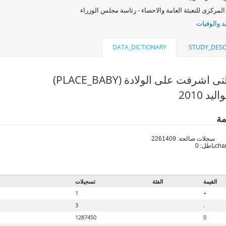
المركزى للتعبئة العامة والاحصاء - رئاسة مجلس الوزراء
د والوفيات
DATA_DICTIONARY
STUDY_DESC
 اشرفت على الولادة (PLACE_BABY)
د 2010
مة
سجلات صالحة: 2261409
باطل: 0
القيمة
الفئة
تسجيلات
1
+
3
.
1287450
0