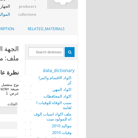
الجهاز 
producers
الموالي
collections
RIPTION
RELATED_MATERIALS
الجهة التى
ملف: موالي
data_dictionary
نظرة عا
اكواد الاقسام والمرا
كز
نوع: منفصل
اكواد المهن
صيغة: character
عرض: 1
اكواد المحافظات
سبب الوفاة للوفيات ا
الفئات
لعامة
ملف اكواد اسباب الوف
اه للمولود ميت
مواليد 2010
وفيات 2010