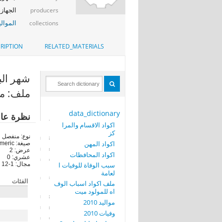
الجهاز 
producers
الموالي
collections
RIPTION
RELATED_MATERIALS
شهر البداية 
ملف: موالي
data_dictionary
نظرة عا
اكواد الاقسام والمرا
كز
نوع: منفصل
اكواد المهن
صيغة: numeric
عرض: 2
اكواد المحافظات
عشري: 0
سبب الوفاة للوفيات ا
مجال: 1-12
لعامة
الفئات
ملف اكواد اسباب الوف
اه للمولود ميت
مواليد 2010
وفيات 2010