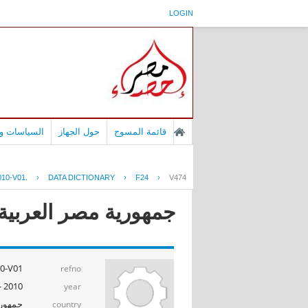
LOGIN
قائمة المسوح
حول الجهاز
السياسات وا
10-V01.
›
DATA DICTIONARY
›
F24
›
V474
جمهورية مصر العربية -
-V01.
refno
2010 - 2011
year
جمهوري
country