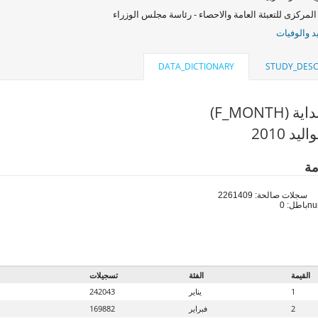
المركزى للتعبئة العامة والاحصاء - رئاسة مجلس الوزراء
د والوفيات
DATA_DICTIONARY
STUDY_DESC
(F_MONTH)
د 2010
مة
سجلات صالحة: 2261409
باطل: 0
القيمة
الفئة
تسجيلات
1
يناير
242043
2
فبراير
169882