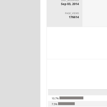
Sep 03, 2014
PAGE_VIEWS
176614
10.7%
7.5%