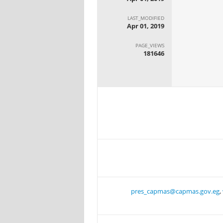
LAST_MODIFIED
Apr 01, 2019
PAGE_VIEWS
181646
pres_capmas@capmas.gov.eg
,