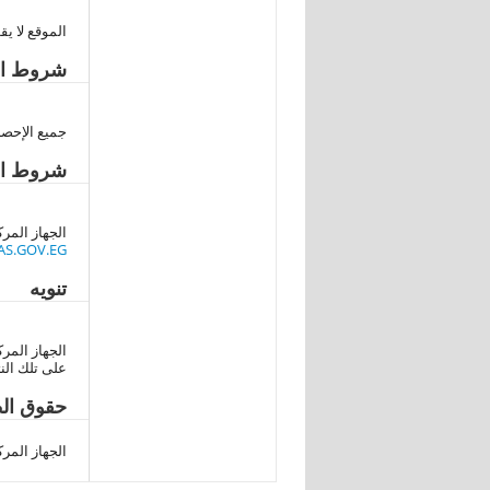
الموقع لا يق
شروط الن
جميع الإحصاءات 
شروط ال
الجهاز المركز
S.GOV.EG
تنويه
الجهاز المرك
على تلك النت
حقوق الط
الجهاز المركزي ل