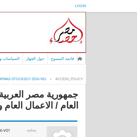
LOGIN
قائمة المسوح
حول الجهاز
السياسات وا
APMAS-STOCK2017-2016-V01
›
ACCESS_POLICY
جمهورية مصر العربية
العام / الاعمال العام و الق
6-V01
refno