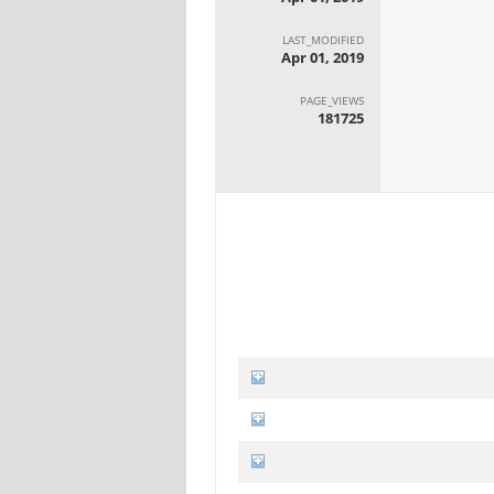
LAST_MODIFIED
Apr 01, 2019
PAGE_VIEWS
181725