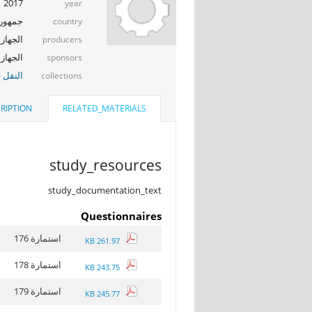
2017
year
جمهوري
country
الجهاز 
producers
الجهاز المر
sponsors
النقل -
collections
RIPTION
RELATED_MATERIALS
study_resources
study_documentation_text
Questionnaires
استمارة 176
261.97 KB
استمارة 178
243.75 KB
استمارة 179
245.77 KB