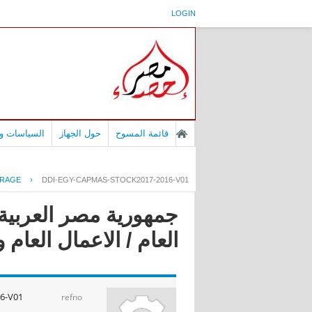
LOGIN
قائمة المسوح
حول الجهاز
السياسات وا
ORAGE
›
DDI-EGY-CAPMAS-STOCK2017-2016-V01
جمهورية مصر العربية
العام / الاعمال العام و الق
6-V01
refno