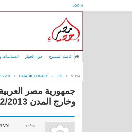
LOGIN
قائمة المسوح
حول الجهاز
السياسات وا
13-V01
›
DATA DICTIONARY
›
F59
›
V1194
جمهورية مصر العربية 
وخارج المدن 2012/2013
3-V01
refno