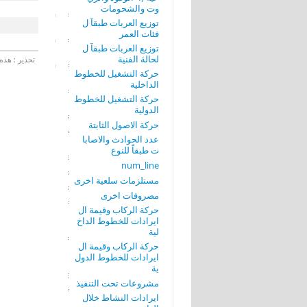
وت والشحومات
توزيع العربات طبقآ ل
فئات العمر
توزيع العربات طبقآ ل
لحالة الفنية
تحذير : هذه 
حركة التشغيل للخطوط
الداخلية
حركة التشغيل للخطوط
الدولية
حركة الاصول الثابتة
عدد الحوادث والاصابا
ت طبقاً للنوع
num_line
مستلزمات سلعية اخرى
مصروفات اخرى
حركة الركاب وقيمة ال
ايرادات للخطوط الداخ
لية
حركة الركاب وقيمة ال
ايرادات للخطوط الدول
ية
مشروعات تحت التنفيذ
ايرادات النشاط خلال