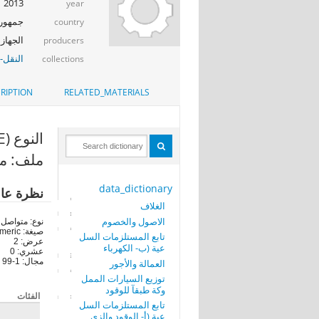
2013
year
جمهوري
country
الجهاز ا
producers
النقل-ا
collections
RIPTION
RELATED_MATERIALS
النوع (CODE)
ملف: مش
data_dictionary
نظرة عا
الغلاف
الاصول والخصوم
نوع: متواصل
صيغة: numeric
تابع المستلزمات السل
عرض: 2
عية (ب- الكهرباء
عشري: 0
مجال: 1-99
العمالة والأجور
توزيع السيارات الممل
وكة طبقآ للوقود
الفئات
تابع المستلزمات السل
عية (أ- الوقود والزي