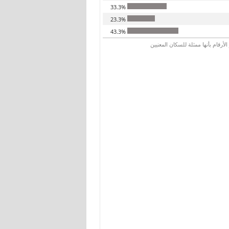
33.3%
23.3%
43.3%
رقام بأنها ممثلة للسكان المعنيين