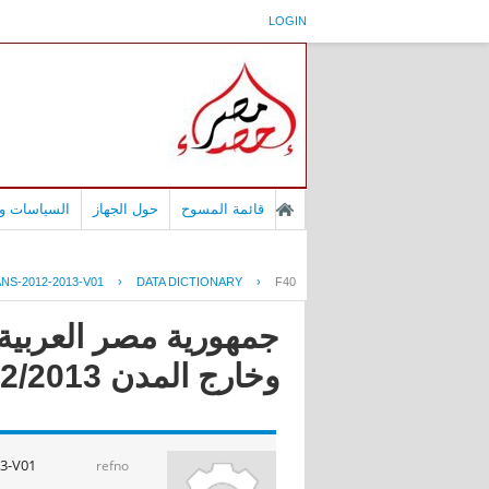
LOGIN
قائمة المسوح
حول الجهاز
السياسات وا
S-2012-2013-V01
›
DATA DICTIONARY
›
F40
جمهورية مصر العربية 
وخارج المدن 2012/2013
3-V01
refno