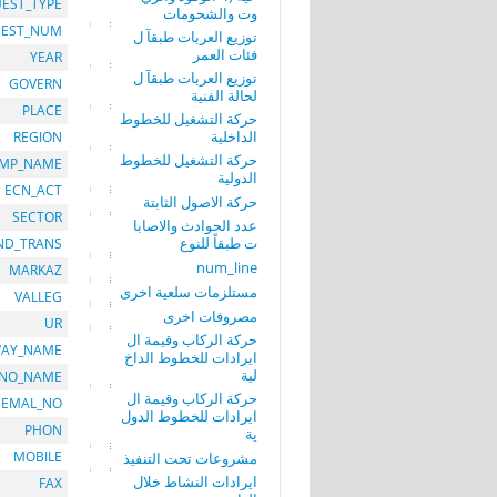
EST_TYPE
وت والشحومات
EST_NUM
توزيع العربات طبقآ ل
فئات العمر
YEAR
توزيع العربات طبقآ ل
GOVERN
لحالة الفنية
PLACE
حركة التشغيل للخطوط
الداخلية
REGION
حركة التشغيل للخطوط
MP_NAME
الدولية
ECN_ACT
حركة الاصول الثابتة
SECTOR
عدد الحوادث والاصابا
ت طبقاً للنوع
ND_TRANS
num_line
MARKAZ
مستلزمات سلعية اخرى
VALLEG
مصروفات اخرى
UR
حركة الركاب وقيمة ال
AY_NAME
ايرادات للخطوط الداخ
لية
_NO_NAME
حركة الركاب وقيمة ال
EMAL_NO
ايرادات للخطوط الدول
PHON
ية
MOBILE
مشروعات تحت التنفيذ
ايرادات النشاط خلال
FAX