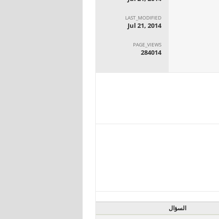
LAST_MODIFIED
Jul 21, 2014
PAGE_VIEWS
284014
السؤال