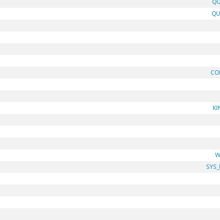
QU
QU
CO
KI
W
SYS