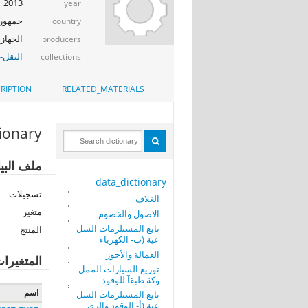
2013
year
جمهوري
country
الجهاز ا
producers
النقل-ا
collections
RIPTION
RELATED_MATERIALS
tionary
ملف البيا
data_dictionary
تسجيلات
الغلاف
متغير
الاصول والخصوم
تابع المستلزمات السل
المنتج
عية (ب- الكهرباء
العمالة والأجور
المتغيرا
توزيع السيارات الممل
وكة طبقآ للوقود
اسم
تابع المستلزمات السل
عية (أ- الوقود والزي