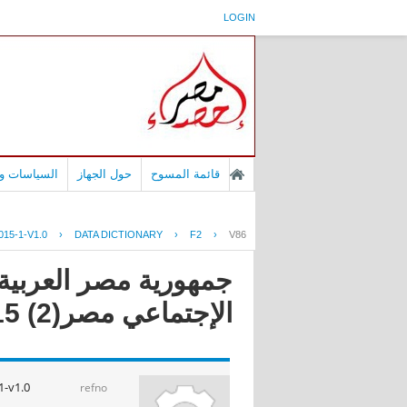
LOGIN
قائمة المسوح
حول الجهاز
السياسات وا
15-1-V1.0
›
DATA DICTIONARY
›
F2
›
V86
جمهورية مصر العربية -
الإجتماعي مصر(2) 2015
-v1.0
refno