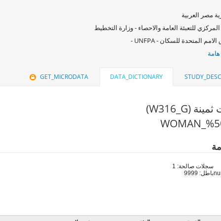
ة مصر العربية
المركزي للتعبئة العامة والاحصاء - وزارة التخطيط
امم المتحدة للسكان - UNFPA -
هامة
GET_MICRODATA
DATA_DICTIONARY
STUDY_DESC
نة (W316_G)
مة
سجلات صالحة: 1
باطل: 9999