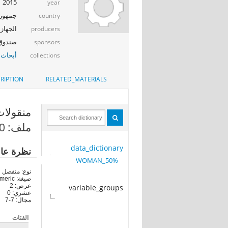
2015
year
جمهوري
country
الجهاز 
producers
صندوق ال
sponsors
أبحاث 
collections
RIPTION
RELATED_MATERIALS
منقولات ثمي
ملف: 50%_WOMAN
data_dictionary
نظرة عا
50%_WOMAN
نوع: منفصل
صيغة: numeric
عرض: 2
variable_groups
عشري: 0
مجال: 7-7
الفئات