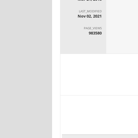
LAST_MODIFIED
Nov 02, 2021
PAGE_VIEWS
983580