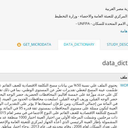
ة مصر العربية
المركزي للتعبئة العامة والاحصاء - وزارة التخطيط
امم المتحدة للسكان - UNFPA -
هامة
GET_MICRODATA
DATA_DICTIONARY
STUDY_DESC
data_dic
ملف
يحتوي الملف علي نسبة 50% من بيانات مسح التكلفة الاقتصادية للعنف ا
صُمِّمت عينة المسح لتعطي تقديرات تعبِّر عن المستوى الوطني، بما في ذلك ت
كل على حدة، موزَّعة على خمسة أقاليم: المحافظات الحضرية، حضر الوجه البح
في المائة من إجمالي السكان، ومن ثمَّ فإن استبعادها لا يؤثر على التقديرات الو
العينة لتكون ممثلة على مستوى المحافظا
ذات مرحلتين. وشملت المرحلة الأولى من 