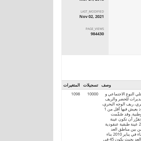
LAST_MODIFIED
Nov 02, 2021
PAGE_VIEWS
984430
وصف
تسجيلات
المتغيرات
لقائم علي النوع الاجتماعي و
10000
1098
قديرات للحضر والريف
ري، ريف الوجه البحري،
حضر الوجه القبلي، وريف الوجه القبلي. استُبعدت محافظات الحدود من العينة، إذ يعيش فيها أقل من 1
طنية. وقد صُمِّمت
ت بمستوى ثقة قدره 95 في المائة. وتقرَّر أن تكون عينة
المسح للتكلفة الاقتصادية للعنف القائم على النوع الاجتماعي في مصر لعام 2015 عينة طبقية عنقودية
اختيار العينة اختيار 1000 منطقة عد من بين مناطق العد
المشمولة بإطار العينة الرئيسي الذي أعدَّه الجهاز لمركزي للتعبئة العامة والإحصاء في يناير 2010 بناء
على تعداد السكان لعام 2006 ، وقام بتحديثه في عام 2013 . وجاء اختيار مناطق العد بحيث يكون 45 في