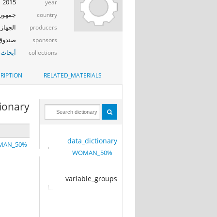
2015
year
جمهوري
country
الجهاز 
producers
صندوق ال
sponsors
أبحاث 
collections
RIPTION
RELATED_MATERIALS
tionary
data_dictionary
50%_WOMAN
50%_WOMAN
variable_groups