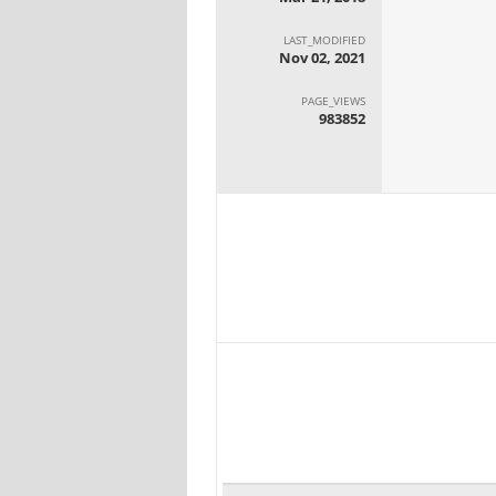
LAST_MODIFIED
Nov 02, 2021
PAGE_VIEWS
983852