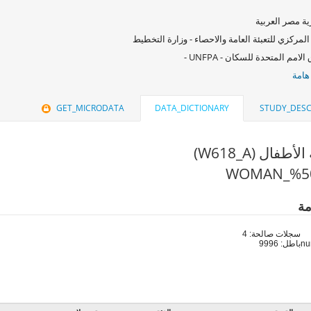
ة مصر العربية
المركزي للتعبئة العامة والاحصاء - وزارة التخطيط
امم المتحدة للسكان - UNFPA -
هامة
GET_MICRODATA
DATA_DICTIONARY
STUDY_DESC
مة
سجلات صالحة: 4
باطل: 9996