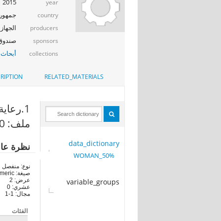
2015
year
جمهوري
country
الجهاز 
producers
صندوق ال
sponsors
أبحاث 
collections
RIPTION
RELATED_MATERIALS
1.رعاية الأطفال (W618_A)
ملف: 50%_WOMAN
data_dictionary
نظرة عا
50%_WOMAN
نوع: منفصل
صيغة: numeric
عرض: 2
variable_groups
عشري: 0
مجال: 1-1
الفئات