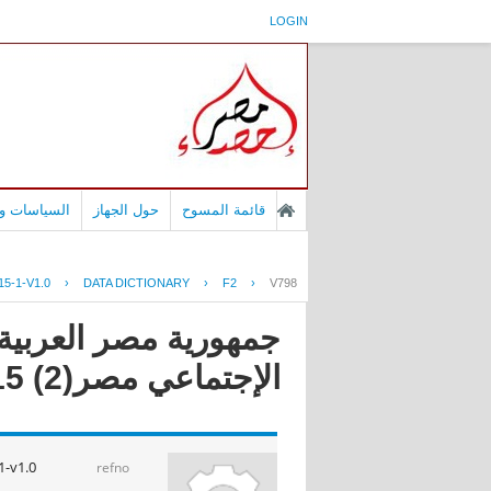
LOGIN
قائمة المسوح
حول الجهاز
السياسات وا
5-1-V1.0
›
DATA DICTIONARY
›
F2
›
V798
جمهورية مصر العربية -
الإجتماعي مصر(2) 2015
-v1.0
refno