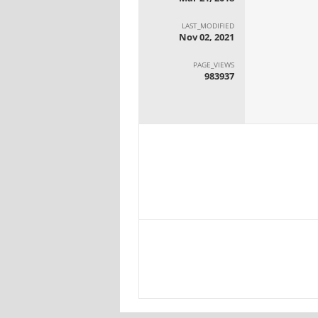
LAST_MODIFIED
Nov 02, 2021
PAGE_VIEWS
983937