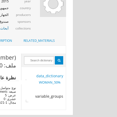
2015
year
جمهوري
country
الجهاز 
producers
صندوق ال
sponsors
أبحاث 
collections
RIPTION
RELATED_MATERIALS
umber)
ملف: 50%_WOMAN
data_dictionary
نظرة عا
50%_WOMAN
نوع: متواصل
صيغة: numeric
عرض: 5
variable_groups
عشري: 0
مجال: 1-3521