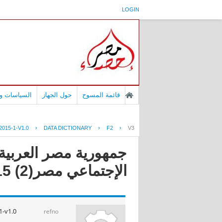
LOGIN
قائمة المسوح
حول الجهاز
السياسات وا
015-1-V1.0
›
DATA DICTIONARY
›
F2
›
V3
جمهورية مصر العربية -
الإجتماعي مصر(2) 2015
-v1.0
refno