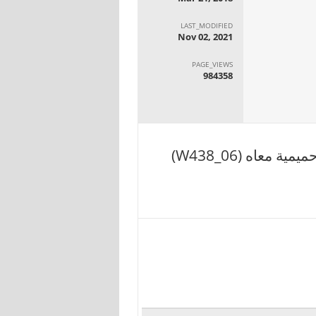
LAST_MODIFIED
Nov 02, 2021
PAGE_VIEWS
984358
عاه (W438_06)