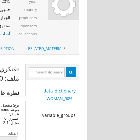
2015
year
جمهوري
country
الجهاز 
producers
صندوق ال
sponsors
أبحاث 
collections
RIPTION
RELATED_MATERIALS
تفتكري ل
ملف: 50%_WOMAN
data_dictionary
نظرة عا
50%_WOMAN
نوع: منفصل
صيغة: numeric
عرض: 1
variable_groups
عشري: 0
مجال: 1-2
الفئات