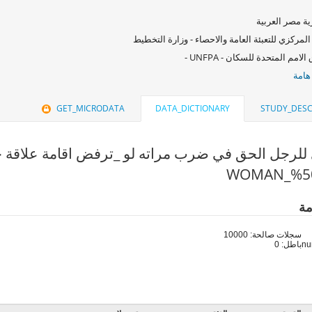
ة مصر العربية
المركزي للتعبئة العامة والاحصاء - وزارة التخطيط
امم المتحدة للسكان - UNFPA -
هامة
GET_MICRODATA
DATA_DICTIONARY
STUDY_DESC
لرجل الحق في ضرب مراته لو _ترفض اقامة علاقة حميمية م
مة
سجلات صالحة: 10000
باطل: 0