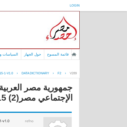
LOGIN
قائمة المسوح
حول الجهاز
السياسات وا
5-1-V1.0
›
DATA DICTIONARY
›
F2
›
V289
جمهورية مصر العربية -
الإجتماعي مصر(2) 2015
-v1.0
refno