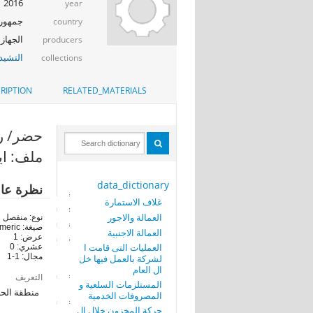
2016
year
جمهوري
country
الجهاز 
producers
التشيد_
collections
RIPTION
RELATED_MATERIALS
حضر/ ريف (
ملف: اي
data_dictionary
نظرة عا
غلاف الاستمارة
العمالة والاجور
نوع: منفصل
صيغة: numeric
العمالة الاجنبية
عرض: 1
العمليات التى قامت ا
عشري: 0
مجال: 1-1
لشركة بالعمل فيها خل
ال العام
التعريف
المستلزمات السلعية و
منطقة الحضر
المصروفات الخدمية
حركة المخزون خلال ال