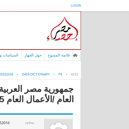
LOGIN
قائمة المسوح
حول الجهاز
السياسات وا
20152016
›
DATA DICTIONARY
›
F8
›
V171
جمهورية مصر العربية 
العام /الأعمال العام 2016/2015
52016
refno