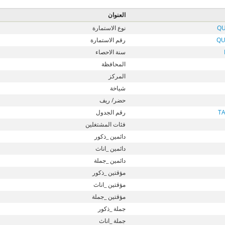
العنوان
QU
نوع الاستمارة
QU
رقم الاستمارة
سنة الاحصاء
المحافظة
المركز
شياخة
حضر/ ريف
T
رقم الجدول
فئات المشتغلين
دائمين _ذكور
دائمين _اناث
دائمين _جملة
مؤقتين _ذكور
مؤقتين _اناث
مؤقتين _جملة
جملة _ذكور
جملة _اناث