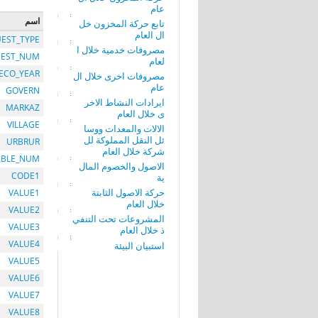
عام
اسم
تابع حركة المخزون خل
ال العام
EST_TYPE
مصروفات خدمية خلال ا
EST_NUM
لعام
ECO_YEAR
مصروفات اخرى خلال ال
عام
GOVERN
ايرادات النشاط الاخر
MARKAZ
ى خلال العام
VILLAGE
الالات والمعدات ووسا
ئل النقل المملوكة لل
URBRUR
شركة خلال العام
ABLE_NUM
الاصول والخصوم المال
CODE1
ية
حركة الاصول الثابتة
VALUE1
خلال العام
VALUE2
المشروعات تحت التنفي
VALUE3
ذ خلال العام
VALUE4
استبيان البيئة
VALUE5
VALUE6
VALUE7
VALUE8