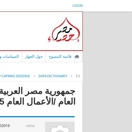
LOGIN
قائمة المسوح
حول الجهاز
السياسات وا
-CAPMAS.20152016
›
DATA DICTIONARY
›
F2
جمهورية مصر العربية 
العام /الأعمال العام 2016/2015
52016
refno