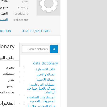
2016
year
جمهوري
country
الجهاز 
producers
التشيد_
collections
RIPTION
RELATED_MATERIALS
tionary
ملف البيا
data_dictionary
محتوى
غلاف الاستمارة
تسجيلات
العمالة والاجور
العمالة الاجنبية
متغير
العمليات التى قامت ا
المنتج
لشركة بالعمل فيها خل
ال العام
معالجة المع
المستلزمات السلعية و
المصروفات الخدمية
المتغيرا
حركة المخزون خلال ال