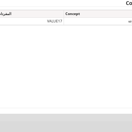
Co
Concept
المفردا
عة
VALUE17