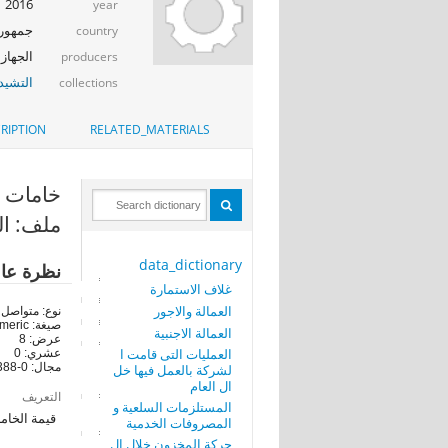
2016
year
جمهوري
country
الجهاز 
producers
التشيد_
collections
RIPTION
RELATED_MATERIALS
خامات متنوع
ملف: ال
data_dictionary
نظرة عا
غلاف الاستمارة
العمالة والاجور
نوع: متواصل
صيغة: numeric
العمالة الاجنبية
عرض: 8
العمليات التى قامت ا
عشري: 0
مجال: 0-77734388
لشركة بالعمل فيها خل
ال العام
التعريف
المستلزمات السلعية و
قيمة الخام
المصروفات الخدمية
حركة المخزون خلال ال