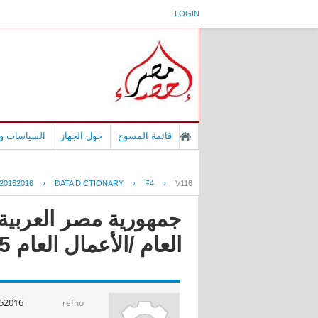
LOGIN
قائمة المسوح
حول الجهاز
السياسات وا
20152016
›
DATA DICTIONARY
›
F4
›
V116
جمهورية مصر العربية 
العام /الأعمال العام 2016/2015
52016
refno