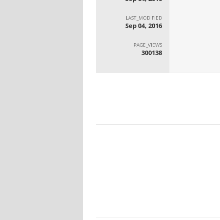
LAST_MODIFIED
Sep 04, 2016
PAGE_VIEWS
300138