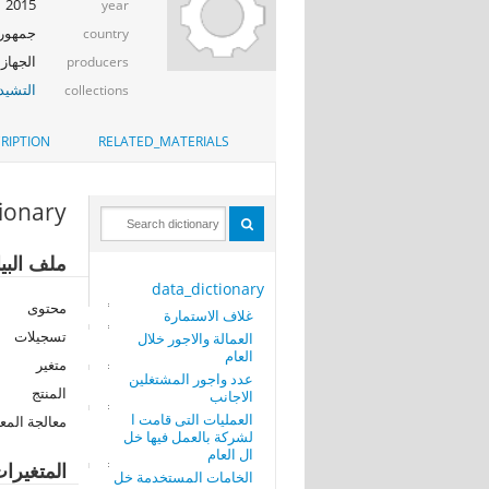
2015
year
جمهوري
country
الجهاز 
producers
التشيد_
collections
RIPTION
RELATED_MATERIALS
tionary
ملف البي
data_dictionary
محتوى
غلاف الاستمارة
تسجيلات
العمالة والاجور خلال
العام
متغير
عدد واجور المشتغلين
المنتج
الاجانب
العمليات التى قامت ا
معالجة المع
لشركة بالعمل فيها خل
ال العام
المتغيرا
الخامات المستخدمة خل