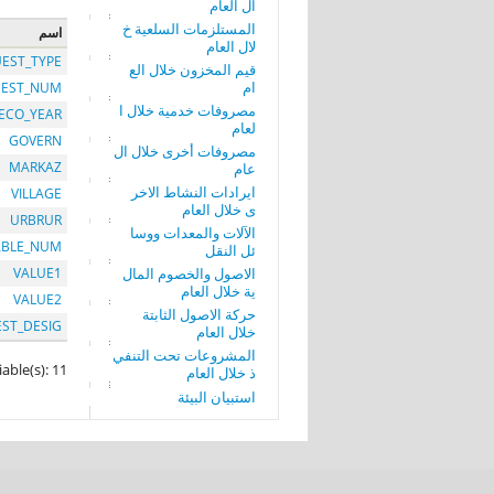
ال العام
المستلزمات السلعية خ
اسم
لال العام
EST_TYPE
قيم المخزون خلال الع
ام
EST_NUM
مصروفات خدمية خلال ا
ECO_YEAR
لعام
GOVERN
مصروفات أخرى خلال ال
MARKAZ
عام
ايرادات النشاط الاخر
VILLAGE
ى خلال العام
URBRUR
الآلات والمعدات ووسا
ABLE_NUM
ئل النقل
الاصول والخصوم المال
VALUE1
ية خلال العام
VALUE2
حركة الاصول الثابتة
EST_DESIG
خلال العام
المشروعات تحت التنفي
iable(s): 11
ذ خلال العام
استبيان البيئة