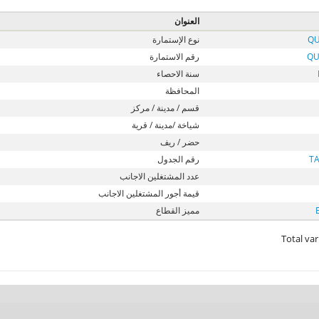
العنوان
QU
نوع الإستمارة
QU
رقم الاستمارة
سنة الاحصاء
المحافظة
قسم / مدينة / مركز
شياخة /مدينة / قرية
حضر / ريف
T
رقم الجدول
عدد المشتغلين الاجانب
قيمة أجور المشتغلين الاجانب
مميز القطاع
Total var