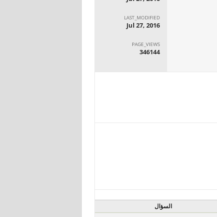
LAST_MODIFIED
Jul 27, 2016
PAGE_VIEWS
346144
السؤال