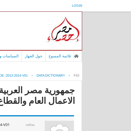
LOGIN
قائمة المسوح
حول الجهاز
السياسات وا
E -2013-2014-V01
›
DATA DICTIONARY
›
F63
جمهورية مصر العربية -
الاعمال العام والقطاع الخاص 
4-V01
refno