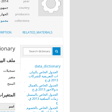
2014 - 2015
year
جمهوري
country
الجهاز 
producers
مجموعة 
collections
RIPTION
RELATED_MATERIALS
tionary
ملف البيا
data_dictionary
تسجيلات
الجدول الخاص بالبيان
ات التعريفية للشركات
متغير
2013 ق.ع
المنتج
الجدول الخاص بالعمال
ة والاجور 2013 ق.ع
المتغيرا
الجدول الخاص بالمستل
زمات السلعية 2013 ق.
ع
اسم
الجدول الخاص بالخصوم
المتداولة والارصدة