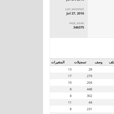
LAST_MODIFIED
Jul 27, 2016
PAGE_VIEWS
346375
لف
وصف
تسجيلات
المتغيرات
13
28
17
279
10
204
8
448
8
302
11
44
8
231