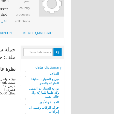
2010
year
جمهوري
country
الجهاز ا
producers
النقل-ا
collections
RIPTION
RELATED_MATERIALS
جملة ساعا
ملف: حر
data_dictionary
نظرة عا
الغلاف
توزيع السيارات طبقا
نوع: متواصل
للماركة والعمر
صيغة: numeric
عرض: 12
توزيع السيارات الممل
عشري: 4
وكة طبقآ للماركة وال
مجال: 105560-5060000
حالة الفنية
العمالة والأجور
حركة الركاب وقيمة ال
إيرادات