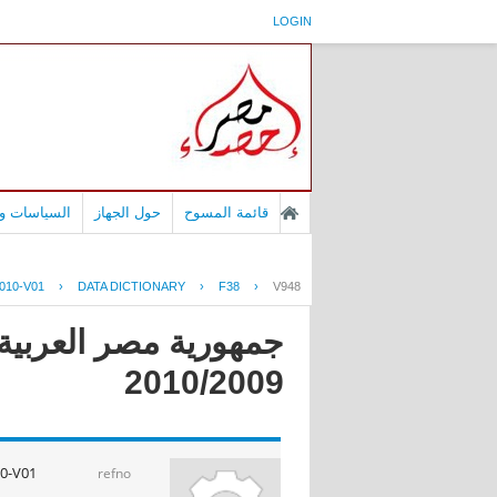
LOGIN
قائمة المسوح
حول الجهاز
السياسات وا
010-V01
›
DATA DICTIONARY
›
F38
›
V948
جمهورية مصر العربية 
2010/2009
0-V01
refno