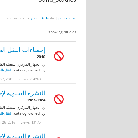
year
title
popularity
sort_results_by:
|
|
showing_studies
إحصاءات النقل العام 
2010
by
الجهاز المركزي للتعبئة العامة وا
catalog_owned_by:
النقل-ال
 27, 2013
views: 234268
النشرة السنوية لإحص
1983-1984
by
الجهاز المركزي للتعبئة العا
catalog_owned_by:
النقل-ال
n 26, 2016
views: 13175
النشرة السنوية لإح