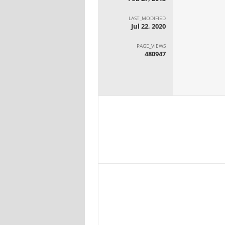
LAST_MODIFIED
Jul 22, 2020
PAGE_VIEWS
480947