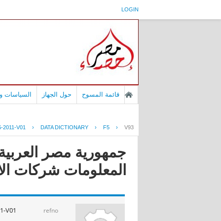
LOGIN
قائمة المسوح
حول الجهاز
السياسات وا
-2011-V01
›
DATA DICTIONARY
›
F5
›
V93
جمهورية مصر العربية 
المعلومات شركات الانترنت ا
1-V01
refno