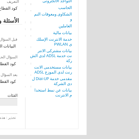
التواجد الألكترونى
التعريف
الحاسب
كود القطاع
الشكاوى ومعوقات النم
و
الأسئلة و
العاملين
بيانات مالية
خدمة الانترنت الإسلك
قبل السؤال
ى PWLAN
البيانات ال
بيانات مشتركى الانتر
نت خدمة ADSL لدى الش
السؤال الح
ركة
كود القطا
بيانات مستخدمى الانت
رنت لدى الموزع ADSL
بعد السؤال
مقدمى خدمة Diai-UP ل
كود القطا
دى الشركة
بيانات عن نمط استخدا
م الانترنت
الفئات
تحذير : هذه 