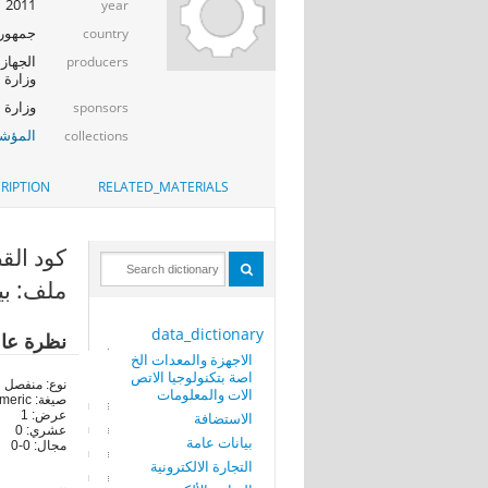
2011
year
جمهوري
country
الجهاز 
producers
وزارة ا
وزارة الإت
sponsors
المؤشر
collections
RIPTION
RELATED_MATERIALS
كود القطاع ال
ملف: بي
data_dictionary
نظرة عا
الاجهزة والمعدات الخ
اصة بتكنولوجيا الاتص
نوع: منفصل
الات والمعلومات
صيغة: numeric
عرض: 1
الاستضافة
عشري: 0
بيانات عامة
مجال: 0-0
التجارة الالكترونية