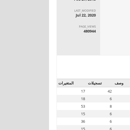
LAST_MODIFIED
Jul 22, 2020
PAGE_VIEWS
480944
وصف
تسجيلات
المتغيرات
17
42
18
6
53
8
15
6
36
6
15
6