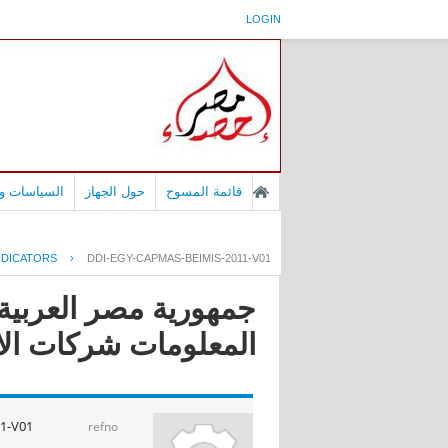
LOGIN
قائمة المسوح
حول الجهاز
السياسات وا
NDICATORS
›
DDI-EGY-CAPMAS-BEIMIS-2011-V01
جمهورية مصر العربية 
المعلومات شركات الانترنت ا
1-V01
refno