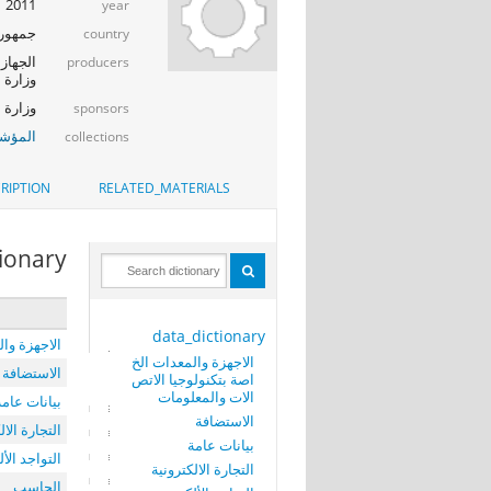
2011
year
جمهوري
country
الجهاز 
producers
وزارة ا
وزارة الإت
sponsors
المؤشر
collections
RIPTION
RELATED_MATERIALS
tionary
data_dictionary
الاجهزة وال
الاجهزة والمعدات الخ
الاستضافة
اصة بتكنولوجيا الاتص
الات والمعلومات
بيانات عامة
الاستضافة
التجارة الال
بيانات عامة
التواجد الأ
التجارة الالكترونية
الحاسب