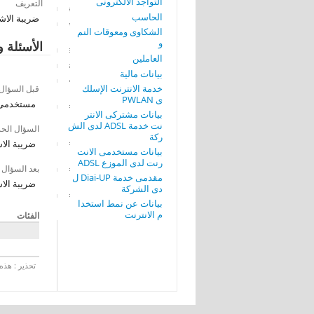
التواجد الألكترونى
التعريف
الحاسب
ضريبة الاشتراك الشهري
الشكاوى ومعوقات النم
و
الأسئلة و
العاملين
بيانات مالية
خدمة الانترنت الإسلك
قبل السؤال
ى PWLAN
مستخدمى ا
بيانات مشتركى الانتر
نت خدمة ADSL لدى الش
السؤال الح
ركة
ضريبة الاشتراك الشه
بيانات مستخدمى الانت
رنت لدى الموزع ADSL
بعد السؤال
مقدمى خدمة Diai-UP ل
ضريبة الاشتراك الشه
دى الشركة
بيانات عن نمط استخدا
م الانترنت
الفئات
تحذير : هذه 