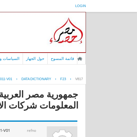
LOGIN
قائمة المسوح
حول الجهاز
السياسات وا
011-V01
›
DATA DICTIONARY
›
F23
›
V817
جمهورية مصر العربية 
المعلومات شركات الانترنت ا
1-V01
refno