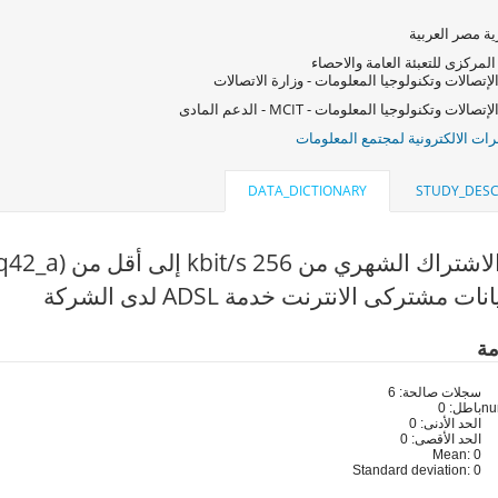
ة مصر العربية
المركزى للتعبئة العامة والاحصاء
لإتصالات وتكنولوجيا المعلومات - وزارة الاتصالات
صالات وتكنولوجيا المعلومات - MCIT - الدعم المادى
ات الالكترونية لمجتمع المعلومات
DATA_DICTIONARY
STUDY_DESC
لشهري من kbit/s 256 إلى أقل من kbit/s512 (q42_a)
ت مشتركى الانترنت خدمة ADSL لدى الشركة
مة
سجلات صالحة: 6
باطل: 0
الحد الأدنى: 0
الحد الأقصى: 0
Mean: 0
Standard deviation: 0