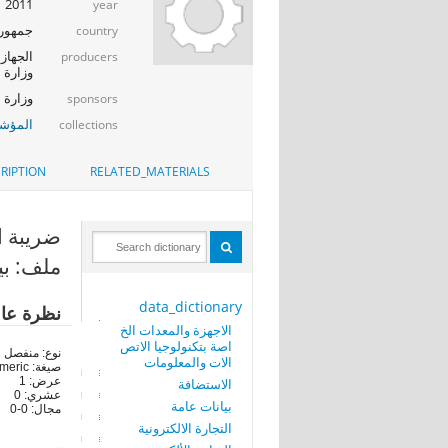
2011
year
جمهوري
country
الجهاز 
producers
وزارة ا
وزارة الإت
sponsors
المؤشر
collections
RIPTION
RELATED_MATERIALS
ضريبة الاشتراك ا
ملف: بيانا
data_dictionary
نظرة عا
الاجهزة والمعدات الخ
اصة بتكنولوجيا الاتص
نوع: منفصل
الات والمعلومات
صيغة: numeric
عرض: 1
الاستضافة
عشري: 0
بيانات عامة
مجال: 0-0
التجارة الالكترونية