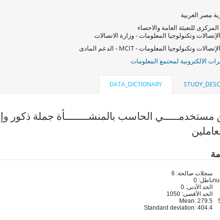
ة مصر العربية
المركزى للتعبئة العامة والاحصاء
لإتصالات وتكنولوجيا المعلومات - وزارة الاتصالات
صالات وتكنولوجيا المعلومات - MCIT - الدعم المادى
ات الالكترونية لمجتمع المعلومات
DATA_DICTIONARY
STUDY_DESC
مستخدمـــــي الحاسب بالمنشــــــــأة جملة ذكور وإناث دائم (
عاملين
مة
سجلات صالحة: 6
باطل: 0
الحد الأدنى: 0
الحد الأقصى: 1050
Mean: 279.5
Standard deviation: 404.4