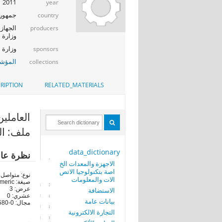
2011
year
جمهوري
country
الجهاز 
producers
وزارة ا
وزارة الإت
sponsors
المؤشر
collections
RIPTION
RELATED_MATERIALS
العاملين 
ملف: ال
data_dictionary
نظرة عا
الاجهزة والمعدات الخ
اصة بتكنولوجيا الاتص
نوع: متواصل
الات والمعلومات
صيغة: numeric
عرض: 3
الاستضافة
عشري: 0
بيانات عامة
مجال: 0-580
التجارة الالكترونية