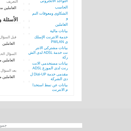
التواجد الألكترونى
التعريف
الحاسب
العاملين مس
الشكاوى ومعوقات النم
و
الأسئلة و
العاملين
بيانات مالية
خدمة الانترنت الإسلك
قبل السؤال
ى PWLAN
العاملين
بيانات مشتركى الانتر
نت خدمة ADSL لدى الش
السؤال الح
ركة
العاملين م
بيانات مستخدمى الانت
رنت لدى الموزع ADSL
بعد السؤال
مقدمى خدمة Diai-UP ل
العاملين م
دى الشركة
بيانات عن نمط استخدا
م الانترنت
جميع الحقوق محفوظة 012