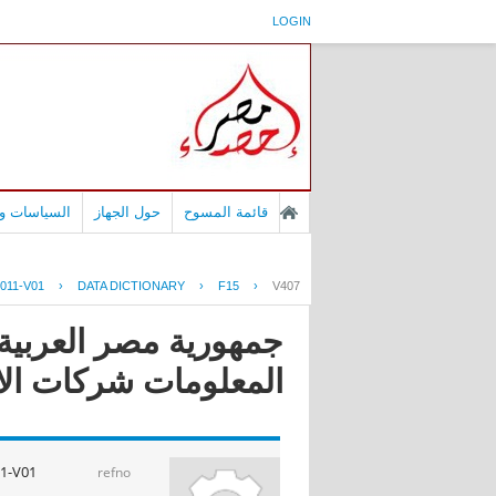
LOGIN
قائمة المسوح
حول الجهاز
السياسات وا
011-V01
›
DATA DICTIONARY
›
F15
›
V407
جمهورية مصر العربية 
المعلومات شركات الانترنت ا
1-V01
refno