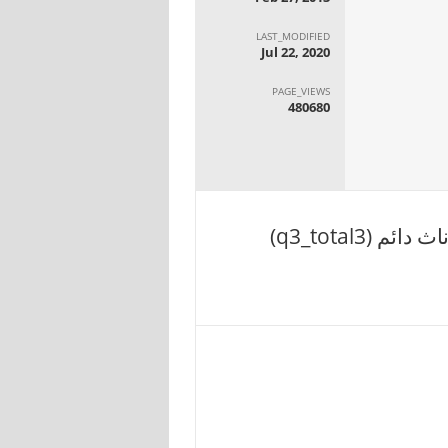
LAST_MODIFIED
Jul 22, 2020
PAGE_VIEWS
480680
q3_total3)