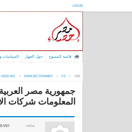
LOGIN
قائمة المسوح
حول الجهاز
السياسات وا
-2010-V01
›
DATA DICTIONARY
›
F3
›
V39
جمهورية مصر العربية 
المعلومات شركات الانترنت ا
0-V01
refno