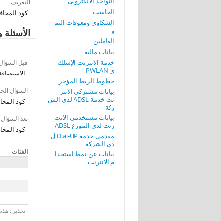
التواجد الألكترونى
التعريف
الحاسب
كود المحاف
الشكاوى ومعوقات النم
و
الأسئلة و
العاملين
بيانات مالية
خدمة الانترنت الإسلك
قبل السؤال
ى PWLAN
الاستضافة
خطوط الربط المؤجر
السؤال الح
بيانات مشتركى الانتر
نت خدمة ADSL لدى الش
كود المحا
ركة
بيانات مستخدمى الانت
بعد السؤال
رنت لدى الموزع ADSL
كود المحا
مقدمى خدمة Diai-UP ل
دى الشركة
الفئات
بيانات عن نمط استخدا
م الانترنت
تحذير : هذه 