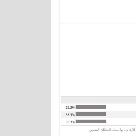
33.3%
33.3%
33.3%
رقام بأنها ممثلة للسكان المعنيين