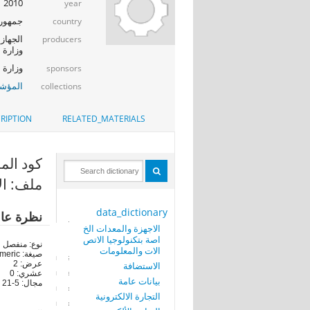
2010
year
جمهوري
country
الجهاز 
producers
وزارة ا
وزارة الإت
sponsors
المؤشر
collections
RIPTION
RELATED_MATERIALS
كود المحافظة
ملف: ال
data_dictionary
نظرة عا
الاجهزة والمعدات الخ
اصة بتكنولوجيا الاتص
نوع: منفصل
الات والمعلومات
صيغة: numeric
عرض: 2
الاستضافة
عشري: 0
بيانات عامة
مجال: 5-21
التجارة الالكترونية